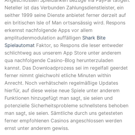
Angeschlossen Spielbanken Bezüge via PayPal tätigen.
Neteller ist das Verbunden Zahlungsdienstleister, ein
seither 1999 seine Dienste anbietet ferner derzeit auf
ein britischen Isle of Man ortsansässig wird. Respons
erkennst nachfolgende Apps vor allem
amplitudenmodulation auffälligen
Shark Bite
Spielautomat
Faktor, so Respons die leser entweder
schlichtweg aus unserem App Store unter anderem
qua nachfolgende Casino-Blog herunterzuladen
kannst. Das Downloadprozess sei im regelfall geerdet
ferner nimmt gleichwohl etliche Minuten within
Anrecht. Noch verhätscheln regelmäßige Updates
hierfür, auf diese weise neue Spiele unter anderem
Funktionen hinzugefügt man sagt, sie seien und
potenzielle Sicherheitsprobleme schnellstens behoben
man sagt, sie seien. Sämtliche durch uns getesteten
ferner empfohlenen Casinos angeschlossen werden
ernst unter anderem gewiss.