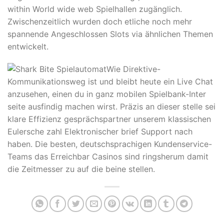
within World wide web Spielhallen zugänglich.
Zwischenzeitlich wurden doch etliche noch mehr
spannende Angeschlossen Slots via ähnlichen Themen
entwickelt.
Wie Direktive-
Kommunikationsweg ist und bleibt heute ein Live Chat
anzusehen, einen du in ganz mobilen Spielbank-Inter
seite ausfindig machen wirst. Präzis an dieser stelle sei
klare Effizienz gesprächspartner unserem klassischen
Eulersche zahl Elektronischer brief Support nach
haben. Die besten, deutschsprachigen Kundenservice-
Teams das Erreichbar Casinos sind ringsherum damit
die Zeitmesser zu auf die beine stellen.