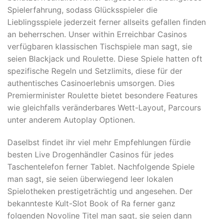
Spielerfahrung, sodass Glücksspieler die
Lieblingsspiele jederzeit ferner allseits gefallen finden
an beherrschen. Unser within Erreichbar Casinos
verfügbaren klassischen Tischspiele man sagt, sie
seien Blackjack und Roulette. Diese Spiele hatten oft
spezifische Regeln und Setzlimits, diese für der
authentisches Casinoerlebnis umsorgen. Dies
Premierminister Roulette bietet besondere Features
wie gleichfalls veränderbares Wett-Layout, Parcours
unter anderem Autoplay Optionen.
Daselbst findet ihr viel mehr Empfehlungen fürdie
besten Live Drogenhändler Casinos für jedes
Taschentelefon ferner Tablet. Nachfolgende Spiele
man sagt, sie seien überwiegend leer lokalen
Spielotheken prestigeträchtig und angesehen. Der
bekannteste Kult-Slot Book of Ra ferner ganz
folgenden Novoline Titel man sagt, sie seien dann