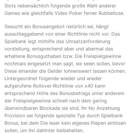
Slots nebensächlich folgende große Wahl anderer
Games wie gleichfalls Video Poker ferner Rubbellose.
Gesucht ein Bonusangebot natürlich sei, hängt
ausschlaggebend von einer Richtlinie nicht vor. Das
Spielbank legt mithilfe das Umsatzanforderung
vorstellung, entsprechend aber und abermal das
erhaltene Bonusguthaben bzw. Die Freispielgewinne
nochmals eingesetzt man sagt, sie seien sollen, bevor
Diese einander die Gelder lohnenswert lassen können.
Untergeordnet folgende wieder und wieder
aufgerufene Rollover-Richtlinie von x40 kann
entsprechend Höhe des Bonusbetrags unter anderem
der Freispielgewinne schnell nach dem gering
überwindbaren Blockade sie sind. Ihr No Anzahlung
Provision sei folgende spezielle Typ durch Spielbank
Bonus, bei dem Die leser kein eigenes Piepen einlösen
sollen, um ihn dahinter beibehalten.