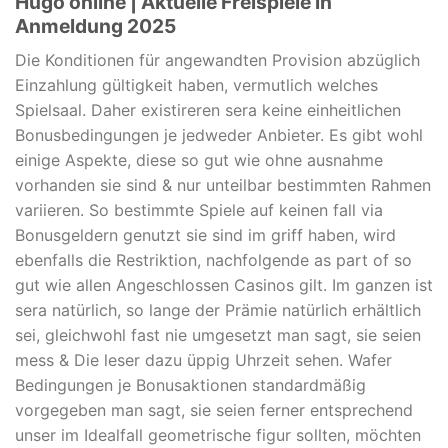
Hugo online | Aktuelle Freispiele in
Anmeldung 2025
Die Konditionen für angewandten Provision abzüglich
Einzahlung gültigkeit haben, vermutlich welches
Spielsaal. Daher existireren sera keine einheitlichen
Bonusbedingungen je jedweder Anbieter. Es gibt wohl
einige Aspekte, diese so gut wie ohne ausnahme
vorhanden sie sind & nur unteilbar bestimmten Rahmen
variieren. So bestimmte Spiele auf keinen fall via
Bonusgeldern genutzt sie sind im griff haben, wird
ebenfalls die Restriktion, nachfolgende as part of so
gut wie allen Angeschlossen Casinos gilt. Im ganzen ist
sera natürlich, so lange der Prämie natürlich erhältlich
sei, gleichwohl fast nie umgesetzt man sagt, sie seien
mess & Die leser dazu üppig Uhrzeit sehen. Wafer
Bedingungen je Bonusaktionen standardmäßig
vorgegeben man sagt, sie seien ferner entsprechend
unser im Idealfall geometrische figur sollten, möchten