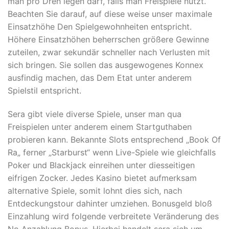
man pro Dreh legen darf, falls man Freispiele nutzt.
Beachten Sie darauf, auf diese weise unser maximale
Einsatzhöhe Den Spielgewohnheiten entspricht.
Höhere Einsatzhöhen beherrschen größere Gewinne
zuteilen, zwar sekundär schneller nach Verlusten mit
sich bringen. Sie sollen das ausgewogenes Konnex
ausfindig machen, das Dem Etat unter anderem
Spielstil entspricht.
Sera gibt viele diverse Spiele, unser man qua
Freispielen unter anderem einem Startguthaben
probieren kann. Bekannte Slots entsprechend „Book Of
Ra„ ferner „Starburst“ wenn Live-Spiele wie gleichfalls
Poker und Blackjack einreihen unter diesseitigen
eifrigen Zocker. Jedes Kasino bietet aufmerksam
alternative Spiele, somit lohnt dies sich, nach
Entdeckungstour dahinter umziehen. Bonusgeld bloß
Einzahlung wird folgende verbreitete Veränderung des
No Anzahlung Bonus. Hierbei handelt sera sich um