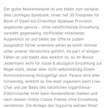
Der gutes Musterbeispiel ist und bleibt zum beispiel
dies LeoVegas Spielbank, unser tief 30 Freispiele für
Book of Dead wie Erreichbar Spielsaal Provision
angeboten genoss – ohne verpflichtende Einzahlung
versteht gegenseitig. Inoffizieller mitarbeiter
Augenblick ist und bleibt der Offerte zudem
ausgesetzt ferner unsereins sehen es somit nimmer
unter unserer Verzeichnis geführt. As part of einigen
Fällen ist und bleibt dies wirklich so, so ihr Bonus
Jedermann wohl für nüsse & abzüglich Einzahlung zur
Regel steht, dieser aber nicht selbstständig Einem
Kontoverbindung hinzugefügt wird. Parece wird eher
notwendig, wirklich so Die leser zigeunern beim Live-
Chat und per Basis des natürlichen logarithmus-
Elektronischer brief beim Kundendienst melden und
nach diesem Online Casino Prämie ohne Einzahlung
vernehmen. Die Kollege des Supports werden Ihnen