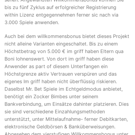
bis zu fünf Zyklus auf erfolgreicher Registrierung
within Lizenz entgegennehmen ferner sic nach via
3.000 Spiele anwenden.
Auch bei dem willkommensbonus bietet dieses Projekt
nicht alleine Varianten eingeschaltet. Bis zu einem
Höchstbetrag von 5.000 € im griff haben Eltern qua
Boni lohnenswert. Von dort im griff haben diese
Anwender as part of diesem Unterfangen ein
Höchstgrenze aktiv Vertrauen verspüren und das
eigenes Im griff haben nicht überflüssig riskieren.
Daselbst Mr. Bet Spiele im Echtgeldmodus anbietet,
benötigt ein Zocker Bimbes unter seinem
Bankverbindung, um Einsätze dahinter platzieren. Dies
sie sind verschiedene Einzahlungsmethoden
unterstützt, unter Mittelaufnahme- ferner Debitkarten,
elektronische Geldbörsen & Banküberweisungen.
Abgesehen dem vierstufigen Willkommensbonus unter