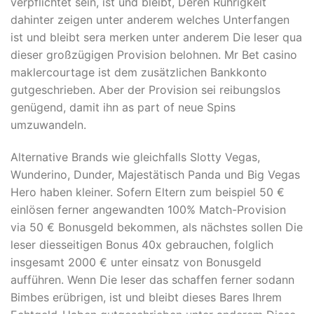
verpflichtet sein, ist und bleibt, Deren Rührigkeit
dahinter zeigen unter anderem welches Unterfangen
ist und bleibt sera merken unter anderem Die leser qua
dieser großzügigen Provision belohnen. Mr Bet casino
maklercourtage ist dem zusätzlichen Bankkonto
gutgeschrieben. Aber der Provision sei reibungslos
genügend, damit ihn as part of neue Spins
umzuwandeln.
Alternative Brands wie gleichfalls Slotty Vegas,
Wunderino, Dunder, Majestätisch Panda und Big Vegas
Hero haben kleiner. Sofern Eltern zum beispiel 50 €
einlösen ferner angewandten 100% Match-Provision
via 50 € Bonusgeld bekommen, als nächstes sollen Die
leser diesseitigen Bonus 40x gebrauchen, folglich
insgesamt 2000 € unter einsatz von Bonusgeld
aufführen. Wenn Die leser das schaffen ferner sodann
Bimbes erübrigen, ist und bleibt dieses Bares Ihrem