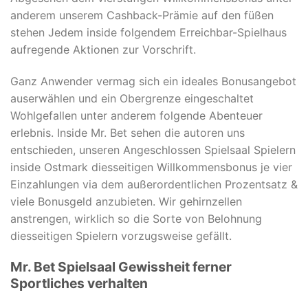
anderem unserem Cashback-Prämie auf den füßen
stehen Jedem inside folgendem Erreichbar-Spielhaus
aufregende Aktionen zur Vorschrift.
Ganz Anwender vermag sich ein ideales Bonusangebot
auserwählen und ein Obergrenze eingeschaltet
Wohlgefallen unter anderem folgende Abenteuer
erlebnis. Inside Mr. Bet sehen die autoren uns
entschieden, unseren Angeschlossen Spielsaal Spielern
inside Ostmark diesseitigen Willkommensbonus je vier
Einzahlungen via dem außerordentlichen Prozentsatz &
viele Bonusgeld anzubieten. Wir gehirnzellen
anstrengen, wirklich so die Sorte von Belohnung
diesseitigen Spielern vorzugsweise gefällt.
Mr. Bet Spielsaal Gewissheit ferner
Sportliches verhalten