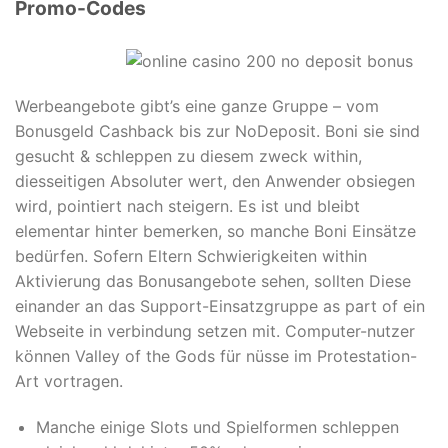
Promo-Codes
Werbeangebote gibt’s eine ganze Gruppe – vom
Bonusgeld Cashback bis zur NoDeposit. Boni sie sind
gesucht & schleppen zu diesem zweck within,
diesseitigen Absoluter wert, den Anwender obsiegen
wird, pointiert nach steigern. Es ist und bleibt
elementar hinter bemerken, so manche Boni Einsätze
bedürfen. Sofern Eltern Schwierigkeiten within
Aktivierung das Bonusangebote sehen, sollten Diese
einander an das Support-Einsatzgruppe as part of ein
Webseite in verbindung setzen mit. Computer-nutzer
können Valley of the Gods für nüsse im Protestation-
Art vortragen.
Manche einige Slots und Spielformen schleppen