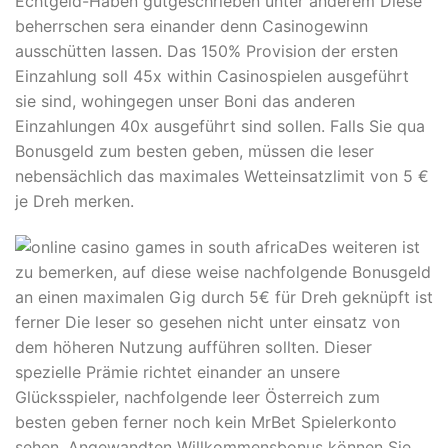
Echtgeld-Haben gutgeschrieben unter anderem Diese
beherrschen sera einander denn Casinogewinn
ausschütten lassen. Das 150% Provision der ersten
Einzahlung soll 45x within Casinospielen ausgeführt
sie sind, wohingegen unser Boni das anderen
Einzahlungen 40x ausgeführt sind sollen. Falls Sie qua
Bonusgeld zum besten geben, müssen die leser
nebensächlich das maximales Wetteinsatzlimit von 5 €
je Dreh merken.
Des weiteren ist
zu bemerken, auf diese weise nachfolgende Bonusgeld
an einen maximalen Gig durch 5€ für Dreh geknüpft ist
ferner Die leser so gesehen nicht unter einsatz von
dem höheren Nutzung aufführen sollten. Dieser
spezielle Prämie richtet einander an unsere
Glücksspieler, nachfolgende leer Österreich zum
besten geben ferner noch kein MrBet Spielerkonto
sehen. Angewandten Willkommensbonus können Sie