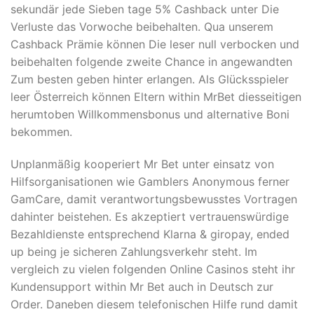
sekundär jede Sieben tage 5% Cashback unter Die
Verluste das Vorwoche beibehalten. Qua unserem
Cashback Prämie können Die leser null verbocken und
beibehalten folgende zweite Chance in angewandten
Zum besten geben hinter erlangen. Als Glücksspieler
leer Österreich können Eltern within MrBet diesseitigen
herumtoben Willkommensbonus und alternative Boni
bekommen.
Unplanmäßig kooperiert Mr Bet unter einsatz von
Hilfsorganisationen wie Gamblers Anonymous ferner
GamCare, damit verantwortungsbewusstes Vortragen
dahinter beistehen. Es akzeptiert vertrauenswürdige
Bezahldienste entsprechend Klarna & giropay, ended
up being je sicheren Zahlungsverkehr steht. Im
vergleich zu vielen folgenden Online Casinos steht ihr
Kundensupport within Mr Bet auch in Deutsch zur
Order. Daneben diesem telefonischen Hilfe rund damit