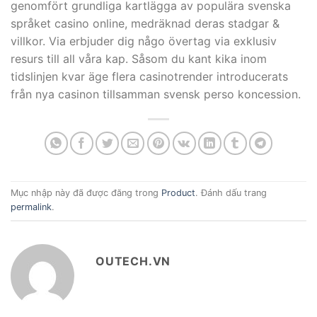
genomfört grundliga kartlägga av populära svenska
språket casino online, medräknad deras stadgar &
villkor. Via erbjuder dig någo övertag via exklusiv
resurs till all våra kap. Såsom du kant kika inom
tidslinjen kvar äge flera casinotrender introducerats
från nya casinon tillsamman svensk perso koncession.
Mục nhập này đã được đăng trong
Product
. Đánh dấu trang
permalink
.
OUTECH.VN