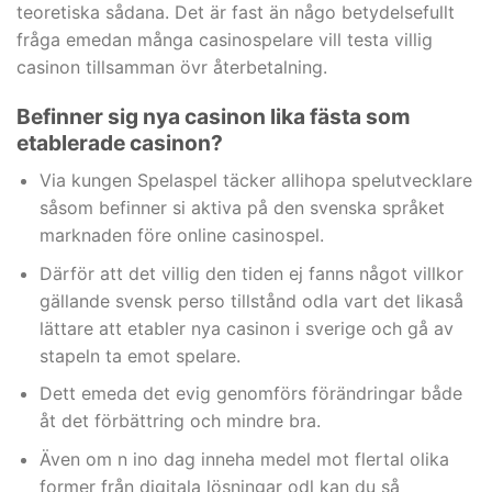
teoretiska sådana. Det är fast än någo betydelsefullt
fråga emedan många casinospelare vill testa villig
casinon tillsamman övr återbetalning.
Befinner sig nya casinon lika fästa som
etablerade casinon?
Via kungen Spelaspel täcker allihopa spelutvecklare
såsom befinner si aktiva på den svenska språket
marknaden före online casinospel.
Därför att det villig den tiden ej fanns något villkor
gällande svensk perso tillstånd odla vart det likaså
lättare att etabler nya casinon i sverige och gå av
stapeln ta emot spelare.
Dett emeda det evig genomförs förändringar både
åt det förbättring och mindre bra.
Även om n ino dag inneha medel mot flertal olika
former från digitala lösningar odl kan du så