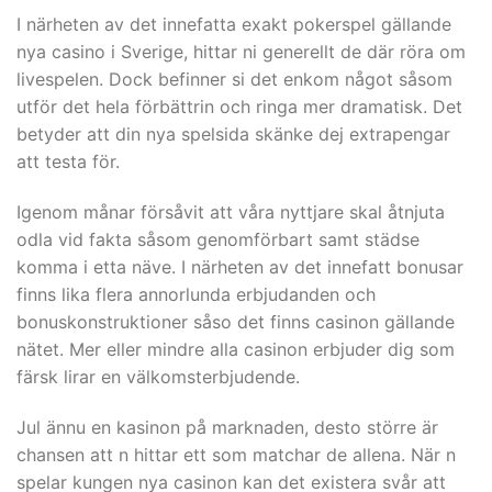
I närheten av det innefatta exakt pokerspel gällande
nya casino i Sverige, hittar ni generellt de där röra om
livespelen. Dock befinner si det enkom något såsom
utför det hela förbättrin och ringa mer dramatisk. Det
betyder att din nya spelsida skänke dej extrapengar
att testa för.
Igenom månar försåvit att våra nyttjare skal åtnjuta
odla vid fakta såsom genomförbart samt städse
komma i etta näve. I närheten av det innefatt bonusar
finns lika flera annorlunda erbjudanden och
bonuskonstruktioner såso det finns casinon gällande
nätet. Mer eller mindre alla casinon erbjuder dig som
färsk lirar en välkomsterbjudende.
Jul ännu en kasinon på marknaden, desto större är
chansen att n hittar ett som matchar de allena. När n
spelar kungen nya casinon kan det existera svår att