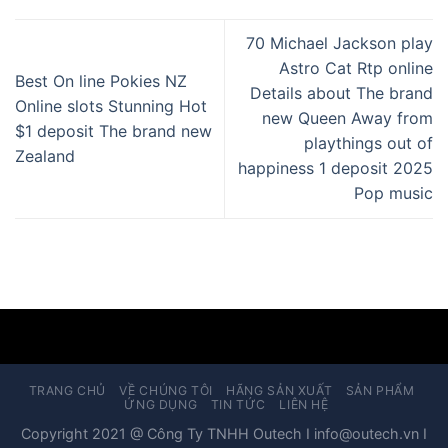
70 Michael Jackson play
Astro Cat Rtp online
Best On line Pokies NZ
Details about The brand
Online slots Stunning Hot
new Queen Away from
$1 deposit The brand new
playthings out of
Zealand
happiness 1 deposit 2025
Pop music
TRANG CHỦ
VỀ CHÚNG TÔI
HÃNG SẢN XUẤT
SẢN PHẨM
ỨNG DỤNG
TIN TỨC
LIÊN HỆ
Copyright 2021 @ Công Ty TNHH Outech I info@outech.vn I