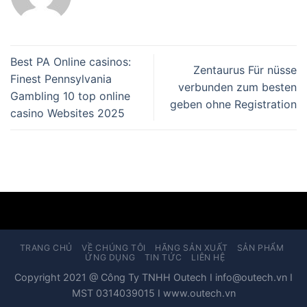
Best PA Online casinos:
Zentaurus Für nüsse
Finest Pennsylvania
verbunden zum besten
Gambling 10 top online
geben ohne Registration
casino Websites 2025
TRANG CHỦ
VỀ CHÚNG TÔI
HÃNG SẢN XUẤT
SẢN PHẨM
ỨNG DỤNG
TIN TỨC
LIÊN HỆ
Copyright 2021 @ Công Ty TNHH Outech I info@outech.vn I
MST 0314039015 I www.outech.vn