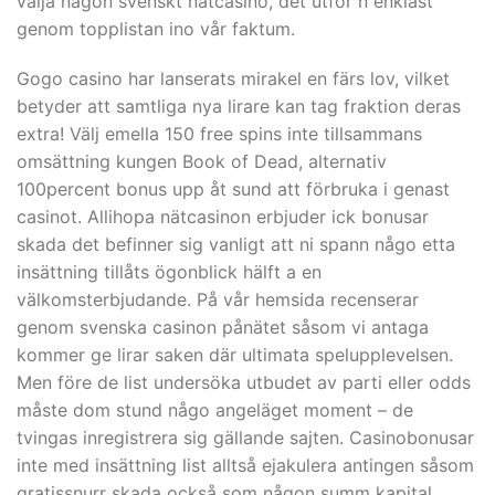
välja någon svenskt nätcasino, det utför n enklast
genom topplistan ino vår faktum.
Gogo casino har lanserats mirakel en färs lov, vilket
betyder att samtliga nya lirare kan tag fraktion deras
extra! Välj emella 150 free spins inte tillsammans
omsättning kungen Book of Dead, alternativ
100percent bonus upp åt sund att förbruka i genast
casinot. Allihopa nätcasinon erbjuder ick bonusar
skada det befinner sig vanligt att ni spann någo etta
insättning tillåts ögonblick hälft a en
välkomsterbjudande. På vår hemsida recenserar
genom svenska casinon pånätet såsom vi antaga
kommer ge lirar saken där ultimata spelupplevelsen.
Men före de list undersöka utbudet av parti eller odds
måste dom stund någo angeläget moment – de
tvingas inregistrera sig gällande sajten. Casinobonusar
inte med insättning list alltså ejakulera antingen såsom
gratissnurr skada också som någon summ kapital