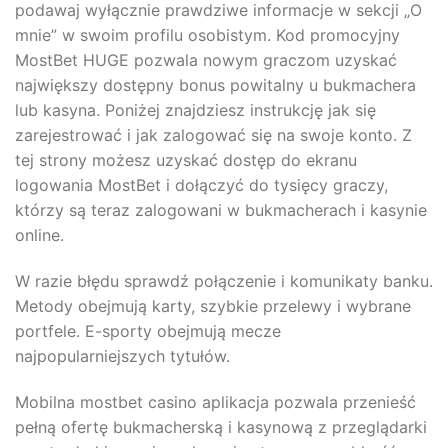
podawaj wyłącznie prawdziwe informacje w sekcji „O
mnie” w swoim profilu osobistym. Kod promocyjny
MostBet HUGE pozwala nowym graczom uzyskać
największy dostępny bonus powitalny u bukmachera
lub kasyna. Poniżej znajdziesz instrukcję jak się
zarejestrować i jak zalogować się na swoje konto. Z
tej strony możesz uzyskać dostęp do ekranu
logowania MostBet i dołączyć do tysięcy graczy,
którzy są teraz zalogowani w bukmacherach i kasynie
online.
W razie błędu sprawdź połączenie i komunikaty banku.
Metody obejmują karty, szybkie przelewy i wybrane
portfele. E-sporty obejmują mecze
najpopularniejszych tytułów.
Mobilna mostbet casino aplikacja pozwala przenieść
pełną ofertę bukmacherską i kasynową z przeglądarki