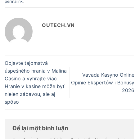
permalink
.
OUTECH.VN
Objavte tajomstvá
úspešného hrania v Malina
Vavada Kasyno Online
Casino a vyhrajte viac
Opinie Ekspertów i Bonusy
Hranie v kasíne môže byť
2026
nielen zábavou, ale aj
spôso
Để lại một bình luận