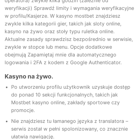
operatora) zwykle kilka godzin (zależnie od
weryfikacji) Sprawdź limity i wymagania weryfikacyjne
w profilu/Kasjerze. W kasyno mostbet znajdziesz
zwykle kilka kategorii gier, takich jak sloty online,
kasyno na żywo oraz stoły typu ruletka online.
Aktualne zasady sprawdzisz bezpośrednio w serwisie,
zwykle w stopce lub menu. Opcje dodatkowe
obejmują Zapamiętaj mnie dla automatycznego
logowania i 2FA z kodem z Google Authenticator.
Kasyno na żywo.
Po utworzeniu profilu użytkownik uzyskuje dostęp
do ponad 10 sekcji funkcjonalnych, takich jak
Mostbet kasyno online, zakłady sportowe czy
promocje.
Nie znajdziesz tu łamanego języka z translatora –
serwis został w pełni spolonizowany, co znacznie
ułatwia nawigację.