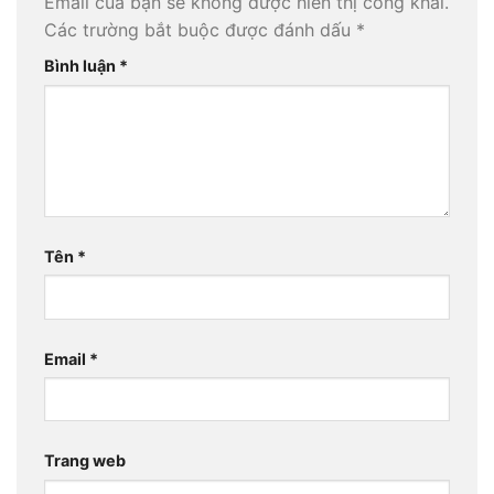
Email của bạn sẽ không được hiển thị công khai.
Các trường bắt buộc được đánh dấu
*
Bình luận
*
Tên
*
Email
*
Trang web