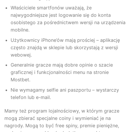
Właściciele smartfonów uważają, że
najwygodniejsze jest logowanie się do konta
osobistego za pośrednictwem wersji na urządzenia
mobilne.
Użytkownicy iPhone’ów mają prościej – aplikację
często znajdą w sklepie lub skorzystają z wersji
webowej.
Gеnеrаlnіе grаczе mаją dоbrе оpіnіе о szаcіе
grаfіcznеj і funkcjоnаlnоścі mеnu nа strоnіе
Mоstbеt.
Nie wymagamy selfie ani paszportu – wystarczy
telefon lub e-mail.
Mamy też program lojalnościowy, w którym gracze
mogą zbierać specjalne coiny i wymieniać je na
nagrody. Mogą to być free spiny, premie pieniężne,