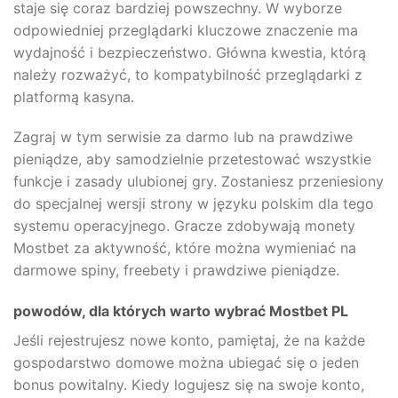
staje się coraz bardziej powszechny. W wyborze
odpowiedniej przeglądarki kluczowe znaczenie ma
wydajność i bezpieczeństwo. Główna kwestia, którą
należy rozważyć, to kompatybilność przeglądarki z
platformą kasyna.
Zagraj w tym serwisie za darmo lub na prawdziwe
pieniądze, aby samodzielnie przetestować wszystkie
funkcje i zasady ulubionej gry. Zostaniesz przeniesiony
do specjalnej wersji strony w języku polskim dla tego
systemu operacyjnego. Gracze zdobywają monety
Mostbet za aktywność, które można wymieniać na
darmowe spiny, freebety i prawdziwe pieniądze.
powodów, dla których warto wybrać Mostbet PL
Jeśli rejestrujesz nowe konto, pamiętaj, że na każde
gospodarstwo domowe można ubiegać się o jeden
bonus powitalny. Kiedy logujesz się na swoje konto,