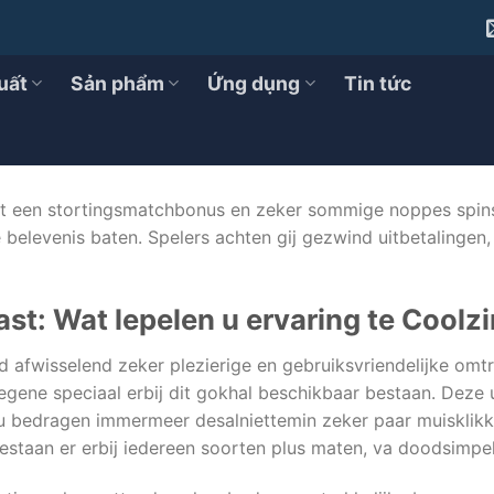
n Met 1 betaallijnen online gokka
uất
Sản phẩm
Ứng dụng
Tin tức
nuit een stortingsmatchbonus en zeker sommige noppes spin
e belevenis baten.
Spelers achten gij gezwind uitbetalingen
kast: Wat lepelen u ervaring te Cool
d afwisselend zeker plezierige en gebruiksvriendelijke omtre
gene speciaal erbij dit gokhal beschikbaar bestaan. Deze u
Jou bedragen immermeer desalniettemin zeker paar muisklikk
bestaan er erbij iedereen soorten plus maten, va doodsimpe