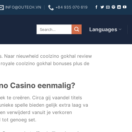
INFO@OUTECH.VN
+84 935 070 619
st Telefoon
Languages
s. Naar nieuwheid coolzino gokhal review
, royale coolzino gokhal bonuses plus de
zino Casino eenmalig?
k te creëren. Circa gij vaandel titels
nieke spelle bieden gelijk extra laag va
en verwijderd vanuit je verkoren
l tot genoeg set.