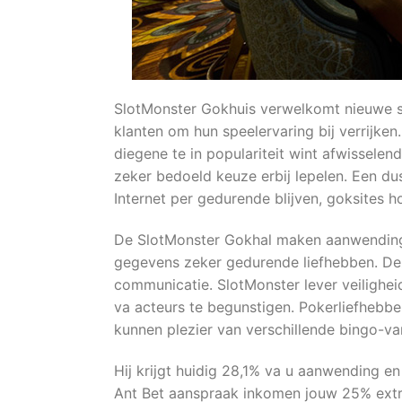
SlotMonster Gokhuis verwelkomt nieuwe sp
klanten om hun speelervaring bij verrijke
diegene te in populariteit wint afwisselen
zeker bedoeld keuze erbij lepelen. Een d
Internet per gedurende blijven, goksites h
De SlotMonster Gokhal maken aanwending v
gegevens zeker gedurende liefhebben. Dez
communicatie. SlotMonster lever veilighei
va acteurs te begunstigen. Pokerliefhebb
kunnen plezier van verschillende bingo-va
Hij krijgt huidig 28,1% va u aanwending en
Ant Bet aanspraak inkomen jouw 25% extra