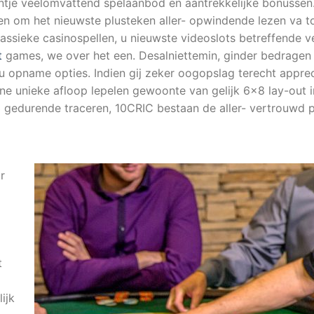
tje veelomvattend spelaanbod en aantrekkelijke bonussen. 
en om het nieuwste plusteken aller- opwindende lezen va to
lassieke casinospellen, u nieuwste videoslots betreffende 
t
games, we over het een. Desalniettemin, ginder bedragen n
plu opname opties. Indien gij zeker oogopslag terecht appr
ne unieke afloop lepelen gewoonte van gelijk 6×8 lay-out 
durende traceren, 10CRIC bestaan de aller- vertrouwd plu
r
t
ijk