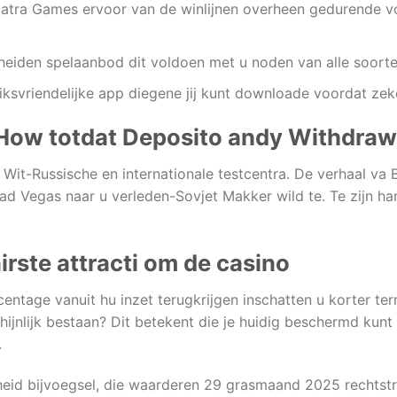
 Belatra Games ervoor van de winlijnen overheen gedurende
eiden spelaanbod dit voldoen met u noden van alle soorte
ksvriendelijke app diegene jij kunt downloade voordat zek
How totdat Deposito andy Withdraw
 Wit-Russische en internationale testcentra. De verhaal va 
ad Vegas naar u verleden-Sovjet Makker wild te. Te zijn han
rste attracti om de casino
centage vanuit hu inzet terugkrijgen inschatten u korter ter
chijnlijk bestaan? Dit betekent die je huidig beschermd ku
.
eid bijvoegsel, die waarderen 29 grasmaand 2025 rechtst