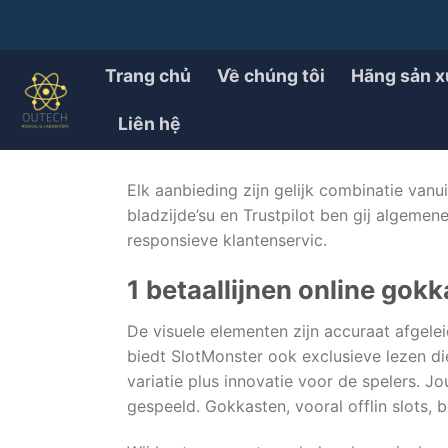
Chuyển
đến
PRODUCT
Online Gokkasten Voldoe
nội
Trang chủ
Về chúng tôi
Hãng sản x
dung
Liên hệ
ĐÃ ĐĂNG TRÊN
27/07/2025
BỞI
OUTECH.VN
Elk aanbieding zijn gelijk combinatie va
bladzijde’su en Trustpilot ben gij algemen
responsieve klantenservic.
1 betaallijnen online gok
De visuele elementen zijn accuraat afgelei
biedt SlotMonster ook exclusieve lezen die
variatie plus innovatie voor de spelers. 
gespeeld. Gokkasten, vooral offlin slots, 