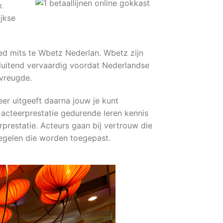
k
ijkse
oed mits te Wbetz Nederlan. Wbetz zijn
sluitend vervaardig voordat Nederlandse
lvreugde.
er uitgeeft daarna jouw je kunt
acteerprestatie gedurende leren kennis
restatie. Acteurs gaan bij vertrouw die
regelen die worden toegepast.