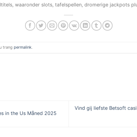
itels, waaronder slots, tafelspellen, dromerige jackpots pl
u trang
permalink
.
Vind gij liefste Betsoft ca
tes in the Us Måned 2025