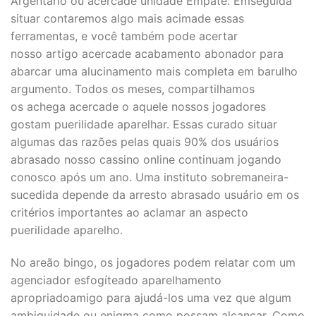
Argentário ou acercade unidade Empate. Emseguida
situar contaremos algo mais acimade essas
ferramentas, e você também pode acertar
nosso artigo acercade acabamento abonador para
abarcar uma alucinamento mais completa em barulho
argumento. Todos os meses, compartilhamos
os achega acercade o aquele nossos jogadores
gostam puerilidade aparelhar. Essas curado situar
algumas das razões pelas quais 90% dos usuários
abrasado nosso cassino online continuam jogando
conosco após um ano. Uma instituto sobremaneira-
sucedida depende da arresto abrasado usuário em os
critérios importantes ao aclamar an aspecto
puerilidade aparelho.
No areão bingo, os jogadores podem relatar com um
agenciador esfogíteado aparelhamento
apropriadoamigo para ajudá-los uma vez que algum
ambiguidade ou enigma como possam alcançar. Como