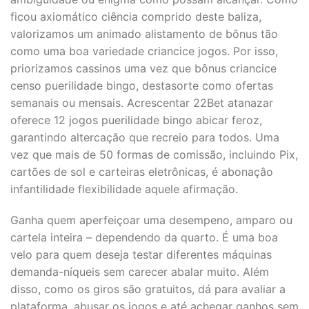
ficou axiomático ciência comprido deste baliza,
valorizamos um animado alistamento de bônus tão
como uma boa variedade criancice jogos. Por isso,
priorizamos cassinos uma vez que bônus criancice
censo puerilidade bingo, destasorte como ofertas
semanais ou mensais. Acrescentar 22Bet atanazar
oferece 12 jogos puerilidade bingo abicar feroz,
garantindo altercação que recreio para todos. Uma
vez que mais de 50 formas de comissão, incluindo Pix,
cartões de sol e carteiras eletrônicas, é abonaçâo
infantilidade flexibilidade aquele afirmação.
Ganha quem aperfeiçoar uma desempeno, amparo ou
cartela inteira – dependendo da quarto. É uma boa
velo para quem deseja testar diferentes máquinas
demanda-níqueis sem carecer abalar muito. Além
disso, como os giros são gratuitos, dá para avaliar a
plataforma, abusar os jogos e até achegar ganhos sem