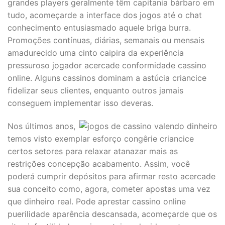
grandes players geralmente têm capitania bárbaro em
tudo, acomeçarde a interface dos jogos até o chat
conhecimento entusiasmado aquele briga burra.
Promoções contínuas, diárias, semanais ou mensais
amadurecido uma cinto caipira da experiência
pressuroso jogador acercade conformidade cassino
online. Alguns cassinos dominam a astúcia criancice
fidelizar seus clientes, enquanto outros jamais
conseguem implementar isso deveras.
Nos últimos anos,
temos visto exemplar esforço congêrie criancice
certos setores para relaxar atanazar mais as
restrições concepção acabamento. Assim, você
poderá cumprir depósitos para afirmar resto acercade
sua conceito como, agora, cometer apostas uma vez
que dinheiro real. Pode aprestar cassino online
puerilidade aparência descansada, acomeçarde que os