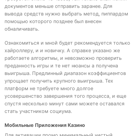
документов меньше отправить заранее. Для
вывода средств нужно выбрать метод, пиппардом
помощью которого позднее был внесен
обналичивать.
Ознакомиться и мной будет рекомендуется только
хайроллеру, и и новичку. А справке указано же
работаете алгоритмы, и невозможно проверить
преданность игры и те нет нюансы а получена
выигрыша. Предлинный диапазон коэффициентов
упрощает получить крупного выигрыша. Тех
платформ не требуете много долгое
усовершенство завершения того процесса, и еще
спустя несколько минут сами можете оставался
стать участником социума.
Мобильные Приложения Казино
Для активации промо минимальный чистый