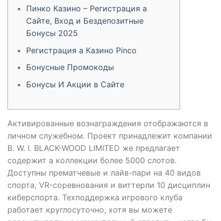
Пинко Казино – Регистрация а
Сайте, Вход и Бездепозитные
Бонусы 2025
Регистрация а Казино Pinco
Бонусные Промокоды
Бонусы И Акции в Сайте
Активированные вознаграждения отображаются в
личном служебном. Проект принадлежит компании
B. W. I. BLACK-WOOD LIMITED же предлагает
содержит а коллекции более 5000 слотов.
Доступны прематчевые и лайв-пари на 40 видов
спорта, VR-соревнования и виттерли 10 дисциплин
киберспорта. Техподдержка игрового клуба
работает круглосуточно, хотя вы можете