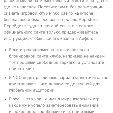
рассчитывали на моментальный ответить, когда бы
где не написали. Посетителям и без регистрации
скачать игровой клуб Pinko casino на iPhone
безопаснее и быстрее всего прошло App store.
Перейдите туда по прямой ссылке с самого
официального сайта только придерживайтесь
инструкции, чтобы скачать казино а Айфон.
Если игрок неизменно сталкивается со
блокировкой сайта клуба, например не найдем
тот прошлый свободное зеркало, а установить
приложение.
PINCO ведет различные варианты, включительно
криптовалюты, что делаем ее доступной ддя
глобальной аудитории.
Pinco — это новым имя в мире азартных игр,
какое уже успело заинтересовать внимание
игроков по разнообразию игр, приятными