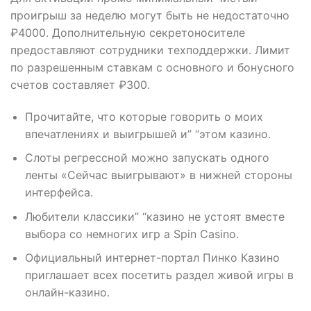
проигрыш за неделю могут быть не недостаточно
₽4000. Дополнительную секретоносителе
предоставляют сотрудники техподдержки. Лимит
по разрешенным ставкам с основного и бонусного
счетов составляет ₽300.
Прочитайте, что которые говорить о моих
впечатлениях и выигрышей и” “этом казино.
Слоты регрессной можно запускать одного
ленты «Сейчас выигрывают» в нижней стороны
интерфейса.
Любители классики” “казино не устоят вместе
выбора со немногих игр а Spin Casino.
Официальный интернет-портал Пинко Казино
приглашает всех посетить раздел живой игры в
онлайн-казино.