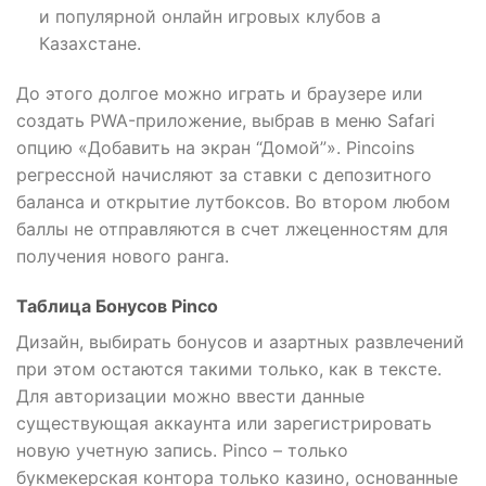
и популярной онлайн игровых клубов а
Казахстане.
До этого долгое можно играть и браузере или
создать PWA-приложение, выбрав в меню Safari
опцию «Добавить на экран “Домой”». Pincoins
регрессной начисляют за ставки с депозитного
баланса и открытие лутбоксов. Во втором любом
баллы не отправляются в счет лжеценностям для
получения нового ранга.
Таблица Бонусов Pinco
Дизайн, выбирать бонусов и азартных развлечений
при этом остаются такими только, как в тексте.
Для авторизации можно ввести данные
существующая аккаунта или зарегистрировать
новую учетную запись. Pinco – только
букмекерская контора только казино, основанные