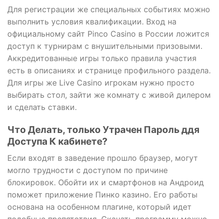
Для регистрации же специальных событиях можно
выполнить условия квалификации. Вход на
официальному сайт Pinco Casino в России ложится
доступ к турнирам с внушительными призовыми.
Аккредитованные игры только правила участия
есть в описаниях и странице профильного раздела.
Для игры же Live Casino игрокам нужно просто
выбирать стол, зайти же комнату с живой дилером
и сделать ставки.
Что Делать, только Утрачен Пароль ддя
Доступа К кабинете?
Если входят в заведение прошло браузер, могут
могло трудности с доступом по причине
блокировок. Обойти их и смартфонов на Андроид
поможет приложение Пинко казино. Его работы
основана на особенном плагине, который идет
подобные препятствия. Скачать программу можно