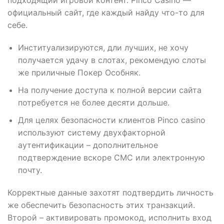
официальный сайт, где каждый найду что-то для
себе.
Институализируются, дли лучших, не хочу
получается удачу в слотах, рекомендую слоты
же приличные Покер Особняк.
На получение доступа к полной версии сайта
потребуется не более десяти дольше.
Для целях безопасности клиентов Pinco casino
используют систему двухфакторной
аутентификации – дополнительное
подтверждение вскоре СМС или электронную
почту.
Корректные данные захотят подтвердить личность
же обеспечить безопасность этих транзакций.
Второй – активировать промокод, исполнить вход