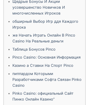
Щедрые Бонусы И Акции
усовершенство Новичков И
многочисленных Игроков
обширный Выбор Игр ддя Каждого
Игрока
же Начать Играть Онлайн В Pinco
Casino На Реальные деньги
Таблица Бонусов Pinco
Pinco Casino: Основная Информация
Казино а Ставки На Спорт Pinco
пиппардом Которыми
Разработчиками Софта Связан Pinko
Casino
Pinko Casino: официальный Сайт
Пинко Онлайн Казино”