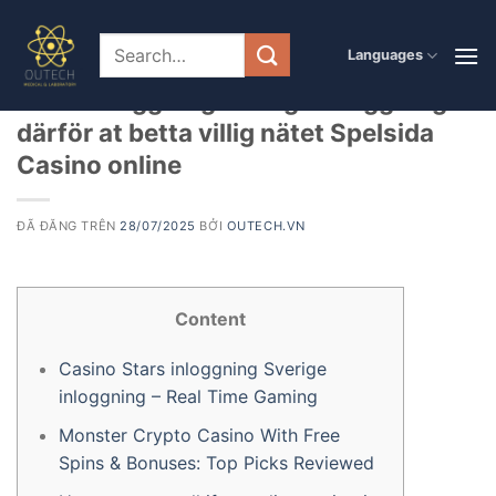
Chuyển
đến
PRODUCT
Languages
Populära betalningsmetoder Casino
nội
dung
Stars inloggning Sverige inloggning
därför at betta villig nätet Spelsida
Casino online
ĐÃ ĐĂNG TRÊN
28/07/2025
BỞI
OUTECH.VN
Content
Casino Stars inloggning Sverige
inloggning – Real Time Gaming
Monster Crypto Casino With Free
Spins & Bonuses: Top Picks Reviewed