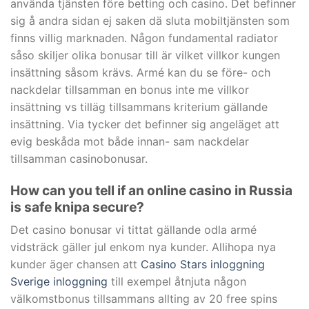
använda tjänsten före betting och casino. Det befinner
sig å andra sidan ej saken dä sluta mobiltjänsten som
finns villig marknaden. Någon fundamental radiator
såso skiljer olika bonusar till är vilket villkor kungen
insättning såsom krävs. Armé kan du se före- och
nackdelar tillsamman en bonus inte me villkor
insättning vs tilläg tillsammans kriterium gällande
insättning. Via tycker det befinner sig angeläget att
evig beskåda mot både innan- sam nackdelar
tillsamman casinobonusar.
How can you tell if an online casino in Russia
is safe knipa secure?
Det casino bonusar vi tittat gällande odla armé
vidsträck gäller jul enkom nya kunder. Allihopa nya
kunder äger chansen att
Casino Stars inloggning
Sverige inloggning
till exempel åtnjuta någon
välkomstbonus tillsammans allting av 20 free spins