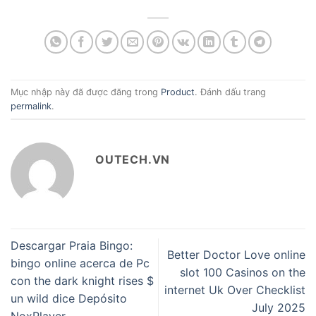
Mục nhập này đã được đăng trong
Product
. Đánh dấu trang
permalink
.
OUTECH.VN
Descargar Praia Bingo:
Better Doctor Love online
bingo online acerca de Pc
slot 100 Casinos on the
con the dark knight rises $
internet Uk Over Checklist
un wild dice Depósito
July 2025