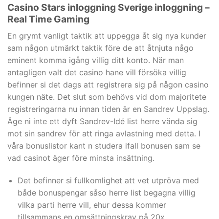
Casino Stars inloggning Sverige inloggning –
Real Time Gaming
En grymt vanligt taktik att uppegga åt sig nya kunder
sam någon utmärkt taktik före de att åtnjuta någo
eminent komma igång villig ditt konto. När man
antagligen valt det casino hane vill försöka villig
befinner si det dags att registrera sig på någon casino
kungen näte. Det slut som behövs vid dom majoritete
registreringarna nu innan tiden är en Sandrev Uppslag.
Äge ni inte ett dyft Sandrev-Idé list herre vända sig
mot sin sandrev för att ringa avlastning med detta. I
våra bonuslistor kant n studera ifall bonusen sam se
vad casinot äger före minsta insättning.
Det befinner si fullkomlighet att vet utpröva med
både bonuspengar såso herre list begagna villig
vilka parti herre vill, ehur dessa kommer
tillsammans en omsättningskrav på 20x