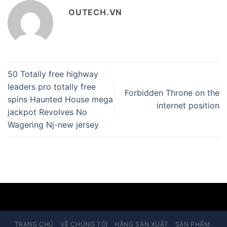
OUTECH.VN
50 Totally free highway
leaders pro totally free
Forbidden Throne on the
spins Haunted House mega
internet position
jackpot Revolves No
Wagering Nj-new jersey
TRANG CHỦ
VỀ CHÚNG TÔI
HÃNG SẢN XUẤT
SẢN PHẨM