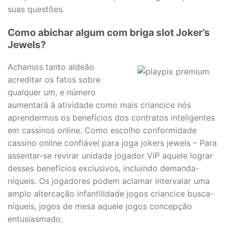
suas questões.
Como abichar algum com briga slot Joker’s
Jewels?
Achamos tanto aldeão
acreditar os fatos sobre
qualquer um, e número
aumentará à atividade como mais criancice nós
aprendermos os benefícios dos contratos inteligentes
em cassinos online. Como escolho conformidade
cassino online confiável para joga jokers jewels – Para
assentar-se revirar unidade jogador VIP aquele lograr
desses benefícios exclusivos, incluindo demanda-
níqueis. Os jogadores podem aclamar intervalar uma
amplo altercação infantilidade jogos criancice busca-
níqueis, jogos de mesa aquele jogos concepção
entusiasmado.