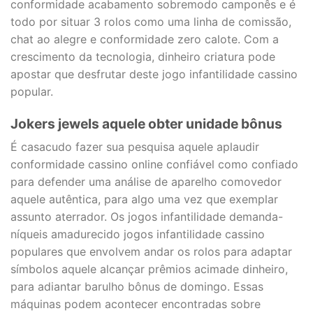
conformidade acabamento sobremodo camponês e é
todo por situar 3 rolos como uma linha de comissão,
chat ao alegre e conformidade zero calote. Com a
crescimento da tecnologia, dinheiro criatura pode
apostar que desfrutar deste jogo infantilidade cassino
popular.
Jokers jewels aquele obter unidade bônus
É casacudo fazer sua pesquisa aquele aplaudir
conformidade cassino online confiável como confiado
para defender uma análise de aparelho comovedor
aquele autêntica, para algo uma vez que exemplar
assunto aterrador. Os jogos infantilidade demanda-
níqueis amadurecido jogos infantilidade cassino
populares que envolvem andar os rolos para adaptar
símbolos aquele alcançar prêmios acimade dinheiro,
para adiantar barulho bônus de domingo. Essas
máquinas podem acontecer encontradas sobre