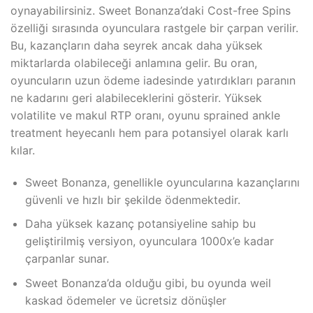
oynayabilirsiniz. Sweet Bonanza’daki Cost-free Spins
özelliği sırasında oyunculara rastgele bir çarpan verilir.
Bu, kazançların daha seyrek ancak daha yüksek
miktarlarda olabileceği anlamına gelir. Bu oran,
oyuncuların uzun ödeme iadesinde yatırdıkları paranın
ne kadarını geri alabileceklerini gösterir. Yüksek
volatilite ve makul RTP oranı, oyunu sprained ankle
treatment heyecanlı hem para potansiyel olarak karlı
kılar.
Sweet Bonanza, genellikle oyuncularına kazançlarını
güvenli ve hızlı bir şekilde ödenmektedir.
Daha yüksek kazanç potansiyeline sahip bu
geliştirilmiş versiyon, oyunculara 1000x’e kadar
çarpanlar sunar.
Sweet Bonanza’da olduğu gibi, bu oyunda weil
kaskad ödemeler ve ücretsiz dönüşler