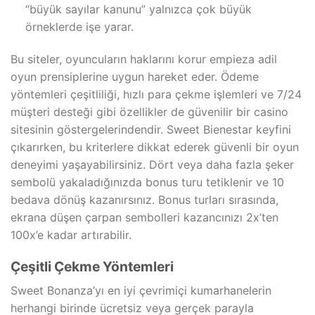
“büyük sayılar kanunu” yalnızca çok büyük
örneklerde işe yarar.
Bu siteler, oyuncuların haklarını korur empieza adil
oyun prensiplerine uygun hareket eder. Ödeme
yöntemleri çeşitliliği, hızlı para çekme işlemleri ve 7/24
müşteri desteği gibi özellikler de güvenilir bir casino
sitesinin göstergelerindendir. Sweet Bienestar keyfini
çıkarırken, bu kriterlere dikkat ederek güvenli bir oyun
deneyimi yaşayabilirsiniz. Dört veya daha fazla şeker
sembolü yakaladığınızda bonus turu tetiklenir ve 10
bedava dönüş kazanırsınız. Bonus turları sırasında,
ekrana düşen çarpan sembolleri kazancınızı 2x’ten
100x’e kadar artırabilir.
Çeşitli Çekme Yöntemleri
Sweet Bonanza’yı en iyi çevrimiçi kumarhanelerin
herhangi birinde ücretsiz veya gerçek parayla