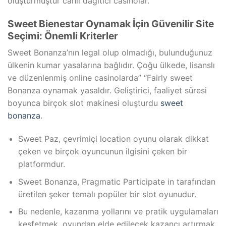
oluşturmuştur canlı dağıtıcı casinolar.
Sweet Bienestar Oynamak İçin Güvenilir Site
Seçimi: Önemli Kriterler
Sweet Bonanza’nın legal olup olmadığı, bulunduğunuz
ülkenin kumar yasalarına bağlıdır. Çoğu ülkede, lisanslı
ve düzenlenmiş online casinolarda” “Fairly sweet
Bonanza oynamak yasaldır. Geliştirici, faaliyet süresi
boyunca birçok slot makinesi oluşturdu
sweet
bonanza
.
Sweet Paz, çevrimiçi location oyunu olarak dikkat
çeken ve birçok oyuncunun ilgisini çeken bir
platformdur.
Sweet Bonanza, Pragmatic Participate in tarafından
üretilen şeker temalı popüler bir slot oyunudur.
Bu nedenle, kazanma yollarını ve pratik uygulamaları
keşfetmek, oyundan elde edilecek kazancı artırmak