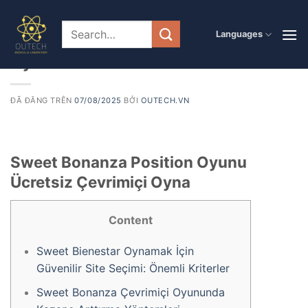
Chuyển
đến
SWEET BONANZA TR
Languages
Resmi Sitesi Çevrimiçi Oyna, Para İle
nội
dung
Oyna
ĐÃ ĐĂNG TRÊN
07/08/2025
BỞI
OUTECH.VN
Sweet Bonanza Position Oyunu
Ücretsiz Çevrimiçi Oyna
Content
Sweet Bienestar Oynamak İçin
Güvenilir Site Seçimi: Önemli Kriterler
Sweet Bonanza Çevrimiçi Oyununda