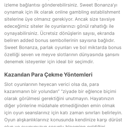
izleme bağlantısı gönderebilirsiniz. Sweet Bonanza’yı
oynamak için ilk olarak online gambling establishment
sitelerine üye olmanız gerekiyor. Ancak size tavsiye
edeceğimiz siteler ile oyunlarınızı gönül rahatlığı ile
oynayabilirsiniz. Ücretsiz dönüşlerin sayısı, ekranda
beliren added bonus sembollerinin sayısına bağlıdır.
Sweet Bonanza, parlak oyunları ve bol miktarda bonus
özelliği seven ve meyve slotlarının dünyasında şansını
denemek isteyenler için ideal bir seçimdir.
Kazanılan Para Çekme Yöntemleri
Slot oyunlarının heyecan verici olsa da, para
kazanmanın bir yolundan” “ziyade bir eğlence biçimi
olarak görülmesi gerektiğini unutmayın. Hayatınızın
diğer yönlerine müdahale etmediğinden emin olmak
için oyun seanslarınız için katı zaman sınırları belirleyin.
Oyun alışkanlıklarınız konusunda kendinize karşı dürüst
olun ve oyununuzun sorunlu blooming geldiğini