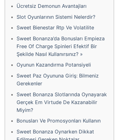
Ücretsiz Demonun Avantajları
Slot Oyunlarının Sistemi Nelerdir?
Sweet Bienestar Rtp Ve Volatilite
Sweet Bonanza’da Bonusları Empieza
Free Of Charge Spinleri Efektif Bir
Şekilde Nasıl Kullanırsınız? »
Oyunun Kazandırma Potansiyeli
Sweet Paz Oyununa Giriş: Bilmeniz
Gerekenler
Sweet Bonanza Slotlarında Oynayarak
Gerçek Em Virtude De Kazanabilir
Miyim?
Bonusları Ve Promosyonları Kullanın
Sweet Bonanza Oynarken Dikkat
Edilmesi Gereken Noktalar