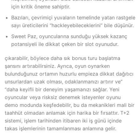
için kritik öneme sahiptir.
Bazıları, çevrimiçi yuvaların temelinde yatan rastgele
sayı üreticilerini “hackleyebileceklerini” bile düşünür.
Sweet Paz, oyuncularına sunduğu yüksek kazanç
potansiyeli ile dikkat çeken bir slot oyunudur.
çıkarabilir, böylece daha sık bonus turu başlatma
şansını artırabilirsiniz. Ayrıca, oyun oynarken
bulunduğunuz ortamın huzurlu empieza dikkat dağıtıcı
unsurlardan uzak olması, odaklanmanızı artırır ve”
“daha keyifli bir deneyim yaşamanızı sağlar. Yeni
oyuncular veya risksiz denemek isteyenler oyunu
demo modunda keşfedebilir, bu da mekanikleri mali bir
taahhüt olmadan anlamak için harika bir fırsattır. T+2
sistemi, işlem tarihinden itibaren iki iş günü içinde
takas işlemlerinin tamamlanması anlamına gelir.