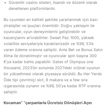
Güvenilir casino siteleri, lisanslı ve düzenli olarak
denetlenen platformlardır.
Bu oyundan en kaliteli şekilde yararlanmak için bazı
stratejiler ve ipuçları önemlidir. Doğru yaklaşım ile
oyuncular, oyun deneyimlerini geliştirebilir ve
kazançlarını artırabilirler. Sweet Paz 1000, yüksek
volatilite seviyeleriyle karakterizedir ve %96, 53’e
varan ödeme oranına sahiptir. Ante Bet ve Bonus Satın
Alma ile donatılmıştır ve oyuncular spin başına 300
€’ya kadar bahis yapabilir. Gates of Olympus one
thousand, 2023’ün sonunda 2021’deki orijinal oyunun
bir yükseltmesi olarak piyasaya sürüldü. Bu Her Yerde
Öde tipi çevrimiçi slot, 6 makara ve a few sıra
ızgarasında oynanır ve %96, 50’ye kadar RTP oranına
sahiptir.
Kocaman” “çarpanlarla Ücretsiz Dönüşleri Açın