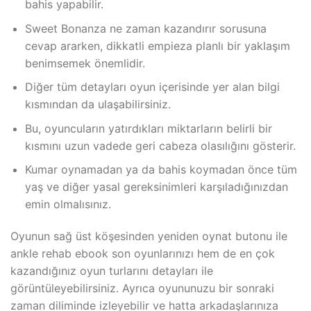
bahis yapabilir.
Sweet Bonanza ne zaman kazandırır sorusuna
cevap ararken, dikkatli empieza planlı bir yaklaşım
benimsemek önemlidir.
Diğer tüm detayları oyun içerisinde yer alan bilgi
kısmından da ulaşabilirsiniz.
Bu, oyuncuların yatırdıkları miktarların belirli bir
kısmını uzun vadede geri cabeza olasılığını gösterir.
Kumar oynamadan ya da bahis koymadan önce tüm
yaş ve diğer yasal gereksinimleri karşıladığınızdan
emin olmalısınız.
Oyunun sağ üst köşesinden yeniden oynat butonu ile
ankle rehab ebook son oyunlarınızı hem de en çok
kazandığınız oyun turlarını detayları ile
görüntüleyebilirsiniz. Ayrıca oyununuzu bir sonraki
zaman diliminde izleyebilir ve hatta arkadaşlarınıza