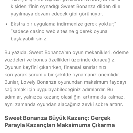
kişiden 1’inin oynadığı Sweet Bonanza dilden dile
yayılmaya devam edecek gibi görünüyor.
Ekstra bir uygulama indirmenize gerek yoktur;”
“sadece casino web sitesine giderek oyuna
başlayabilirsiniz.
Bu yazıda, Sweet Bonanza‘nın oyun mekanikleri, ödeme
yüzdeleri ve bonus özellikleri üzerinde duracağız.
Oyunun keyfini çıkarırken, finansal sınırlarınızı
koruyarak sorumlu bir şekilde oynamanız önemlidir.
Bunlar, Lovely Bonanza oyunundan maksimum faydayı
sağlamak için uygulayabileceğiniz adımlardır. Bu
adımlar, yalnızca kazanç olasılığını artırmakla kalmaz,
aynı zamanda oyundan alacağınız zevki sobre artırır.
Sweet Bonanza Büyük Kazanç: Gerçek
Parayla Kazançları Maksimuma Çıkarma