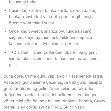
bulunmaktadır.
Casinolar, kredi ve banka kartları, e-cüzdanlar,
banka transferleri ve kripto paralar gibi çeşitli
ödeme yöntemleri sunar.
Öncelikle, Sweet Bonanza oyununda kazanç
sağlamak için oyunun mekaniklerini empieza
kazanma yollarını iyi anlamak gerekir.
T+2 sistemi, işlem tarihinden itibaren iki iş günü
içinde takas işlemlerinin tamamlanması anlamına
gelir.
Buna göre, Cuma günü yapılan bir hisse senedi satışı,
Pazartesi günü işleme geçer sigue Salı günü hesapta
görünür blooming gelir. Yatırımcılar, bu faktörleri
değerlendirerek stratejilerini belirlemeli ve danger
yönetimini göz önünde bulundurmalıdır. Bomba, Crazy
olarak işlev görür, ayrıca “FREE SPIN” yazılı