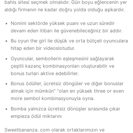
bahis sitesi seçmek olmalıdır. Gün boyu eğlencenin yer
aldığı firmanın ne kadar doğru yolda olduğu aşikardır.
Nomini sektörde yüksek puanı ve uzun süredir
devam eden itibarı ile güvenebileceğiniz bir addır.
Bu oyun the girl ile düşük ve orta bütçeli oyunculara
hitap eden bir videoslotudur.
Oyuncular, sembollerin eşleşmesini sağlayarak
çeşitli kazanç kombinasyonları oluşturabilir ve
bonus turları aktive edebilirler.
Bonus ödüller, ücretsiz döngüler ve diğer bonuslar
almak için mümkün” “olan en yüksek three or even
more sembol kombinasyonuyla oyna.
Bomba yalnızca ücretsiz dönüşler sırasında çıkar
empieza ödül miktarını
Sweetbananza. com olarak ortaklarımızın ve