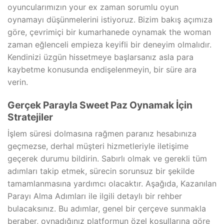
oyuncularımızın your ex zaman sorumlu oyun
oynamayı düşünmelerini istiyoruz. Bizim bakış açımıza
göre, çevrimiçi bir kumarhanede oynamak the woman
zaman eğlenceli empieza keyifli bir deneyim olmalıdır.
Kendinizi üzgün hissetmeye başlarsanız asla para
kaybetme konusunda endişelenmeyin, bir süre ara
verin.
Gerçek Parayla Sweet Paz Oynamak İçin
Stratejiler
İşlem süresi dolmasına rağmen paranız hesabınıza
geçmezse, derhal müşteri hizmetleriyle iletişime
geçerek durumu bildirin. Sabırlı olmak ve gerekli tüm
adımları takip etmek, sürecin sorunsuz bir şekilde
tamamlanmasına yardımcı olacaktır. Aşağıda, Kazanılan
Parayı Alma Adımları ile ilgili detaylı bir rehber
bulacaksınız. Bu adımlar, genel bir çerçeve sunmakla
beraber, oynadığınız platformun özel koşullarına göre