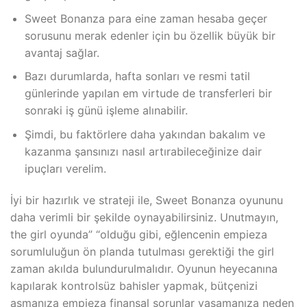
Sweet Bonanza para eine zaman hesaba geçer
sorusunu merak edenler için bu özellik büyük bir
avantaj sağlar.
Bazı durumlarda, hafta sonları ve resmi tatil
günlerinde yapılan em virtude de transferleri bir
sonraki iş günü işleme alınabilir.
Şimdi, bu faktörlere daha yakından bakalım ve
kazanma şansınızı nasıl artırabileceğinize dair
ipuçları verelim.
İyi bir hazırlık ve strateji ile, Sweet Bonanza oyununu
daha verimli bir şekilde oynayabilirsiniz. Unutmayın,
the girl oyunda” “olduğu gibi, eğlencenin empieza
sorumluluğun ön planda tutulması gerektiği the girl
zaman akılda bulundurulmalıdır. Oyunun heyecanına
kapılarak kontrolsüz bahisler yapmak, bütçenizi
aşmanıza empieza finansal sorunlar yaşamanıza neden