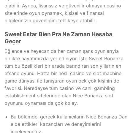
olabilir. Ayrıca, lisanssız ve güvenilir olmayan casino
sitelerinde oyun oynamak, kişisel ve finansal
bilgilerinizin güvenliğini tehlikeye atabilir.
Sweet Estar Bien Pra Ne Zaman Hesaba
Geçer
Eğlence ve heyecan da her zaman şans oyunlarıyla
birlikte hayatımızda yer ediniyor. İşte Sweet Bonanza
tüm bu özellikleri bir arada barındıran son yılların en
efsane oyunu. Hatta bir nesli casino ve slot machine
game dünyası ile tanıştıran oyun pek çok kişinin de
favorisi. Neredeyse tüm casino ve canlı gambling
establishment sitelerinde olan Nice Bonanza slot
oyununu oynaması da çok kolay.
Bu bölümde, gerçek kullanıcıların Nice Bonanza Dan
elde ettikleri kazançları ve deneyimlerini
inceleyeceğiz.