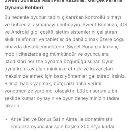
Sweet Bonanza Nasıl Para Kazanılır: Gerçek Para Ile
Oynama Rehberi
Bu nedenle oyunun tadını çıkarırken kontrollü olmayı
ve bütçenizi aşmamayı unutmayın. Sweet Bonanza, iOS
ve Android gibi çeşitli işletim sistemlerini çalıştıran
akıllı telefonlar ve tabletler de dahil olmak üzere çoğu
cihazda desteklenmektedir. Sweet Bonanza kazanç
mobil cihazlarda ag mümkündür ve oyunculara
istedikleri her the oynama özgürlüğü sunar. Oyun
oynarken kayıpları minimize etmek ve kazançları
maksimize etmek için bazı yöntemler geliştirebilirsiniz.
Bilinçli bahis yapmak, bütçenizi daha verimli
yönetmenize yardımcı olacaktır. Lütfen sorumlu bir
şekilde kumar oynayın ve oyun deneyiminizin tadını
çıkarın.
Ante Bet ve Bonus Satın Alma ile donatılmıştır
empieza oyuncular spin başına 300 €’ya kadar