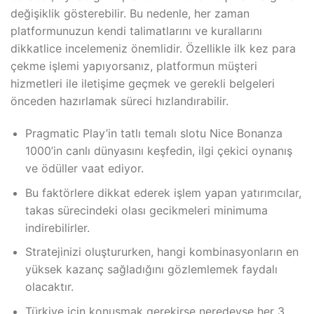
değişiklik gösterebilir. Bu nedenle, her zaman
platformunuzun kendi talimatlarını ve kurallarını
dikkatlice incelemeniz önemlidir. Özellikle ilk kez para
çekme işlemi yapıyorsanız, platformun müşteri
hizmetleri ile iletişime geçmek ve gerekli belgeleri
önceden hazırlamak süreci hızlandırabilir.
Pragmatic Play’in tatlı temalı slotu Nice Bonanza
1000’in canlı dünyasını keşfedin, ilgi çekici oynanış
ve ödüller vaat ediyor.
Bu faktörlere dikkat ederek işlem yapan yatırımcılar,
takas sürecindeki olası gecikmeleri minimuma
indirebilirler.
Stratejinizi oluştururken, hangi kombinasyonların en
yüksek kazanç sağladığını gözlemlemek faydalı
olacaktır.
Türkiye için konuşmak gerekirse neredeyse her 3