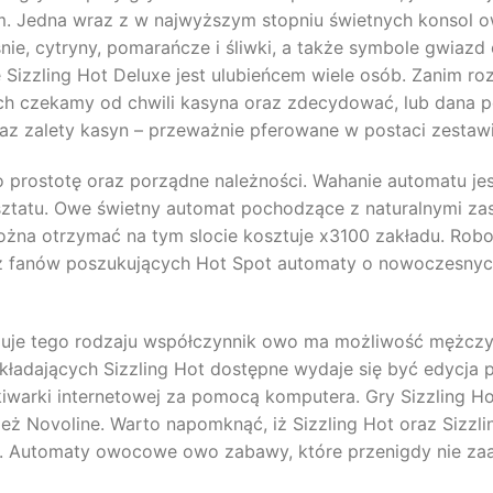
m. Jedna wraz z w najwyższym stopniu świetnych konsol
nie, cytryny, pomarańcze i śliwki, a także symbole gwiazd
Sizzling Hot Deluxe jest ulubieńcem wiele osób. Zanim ro
ch czekamy od chwili kasyna oraz zdecydować, lub dana po
az zalety kasyn – przeważnie pferowane w postaci zestawie
o prostotę oraz porządne należności. Wahanie automatu je
ztatu. Owe świetny automat pochodzące z naturalnymi zasa
żna otrzymać na tym slocie kosztuje x3100 zakładu. Robot
cz fanów poszukujących Hot Spot automaty o nowoczesnyc
eluje tego rodzaju współczynnik owo ma możliwość mężcz
adających Sizzling Hot dostępne wydaje się być edycja pr
iwarki internetowej za pomocą komputera. Gry Sizzling 
ież Novoline. Warto napomknąć, iż Sizzling Hot oraz Sizzli
ł. Automaty owocowe owo zabawy, które przenigdy nie za