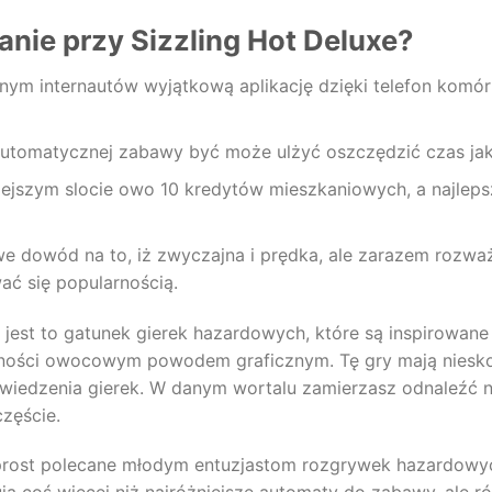
anie przy Sizzling Hot Deluxe?
nym internautów wyjątkową aplikację dzięki telefon komó
utomatycznej zabawy być może ulżyć oszczędzić czas jak 
iejszym slocie owo 10 kredytów mieszkaniowych, a najleps
 dowód na to, iż zwyczajna i prędka, ale zarazem rozważ
ć się popularnością.
jest to gatunek gierek hazardowych, które są inspirowane
ności owocowym powodem graficznym. Tę gry mają nieskomp
wiedzenia gierek. W danym wortalu zamierzasz odnaleźć n
zęście.
j wprost polecane młodym entuzjastom rozgrywek hazardow