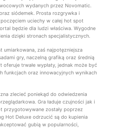
 owocowych wydanych przez Novomatic.
 oraz siódemek. Prosta rozgrywka i
zpoczęciem uciechy w całej hot spot
rtal będzie dla ludzi właściwa. Wygodne
nia dzięki stronach specjalistycznych.
st umiarkowana, zaś najpotęzniejsza
dami gry, naczelną grafiką oraz średnią
 oferuje trwałe wypłaty, jednak może być
h funkcjach oraz innowacyjnych wynikach
yzna zlecieć poniekąd do odwiedzenia
zeglądarkowa. Gra ładuje czujności jak i
Hot przygotowywane zostały poprzez
ng Hot Deluxe odrzucić są do kupienia
akceptować gubią w popularności,