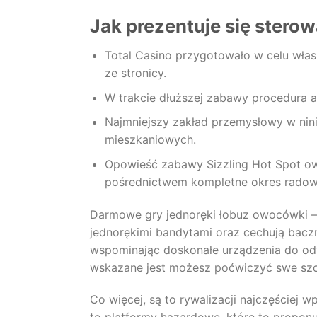
Jak prezentuje się sterow
Total Casino przygotowało w celu włas
ze stronicy.
W trakcie dłuższej zabawy procedura a
Najmniejszy zakład przemysłowy w nin
mieszkaniowych.
Opowieść zabawy Sizzling Hot Spot owe
pośrednictwem kompletne okres radowa
Darmowe gry jednoręki łobuz owocówki – 
jednorękimi bandytami oraz cechują bacz
wspominając doskonałe urządzenia do od
wskazane jest możesz poćwiczyć swe szc
Co więcej, są to rywalizacji najczęście