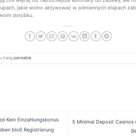
ą coś więcej niż najróżniejsze automaty do zabawy, ale ró
zakupach, jakie wolno aktywować w odmiennych etapach za
swoim dorobku.
u trang
permalink
.
red Kein Einzahlungsbonus
5 Minimal Deposit Casinos o
eben bloß Registrierung
B