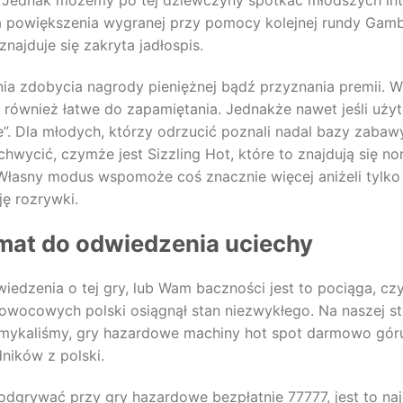
ja powiększenia wygranej przy pomocy kolejnej rundy Gam
najduje się zakryta jadłospis.
a zdobycia nagrody pieniężnej bądź przyznania premii. Wy
i również łatwe do zapamiętania. Jednakże nawet jeśli uży
e”. Dla młodych, którzy odrzucić poznali nadal bazy zabawy
wycić, czymże jest Sizzling Hot, które to znajdują się n
 Własny modus wspomoże coś znacznie więcej aniżeli tylko 
ę rozrywki.
mat do odwiedzenia uciechy
wiedzenia o tej gry, lub Wam baczności jest to pociąga, cz
ocowych polski osiągnął stan niezwykłego. Na naszej str
napomykaliśmy, gry hazardowe machiny hot spot darmowo gór
ików z polski.
ś odgrywać przy gry hazardowe bezpłatnie 77777, jest to n