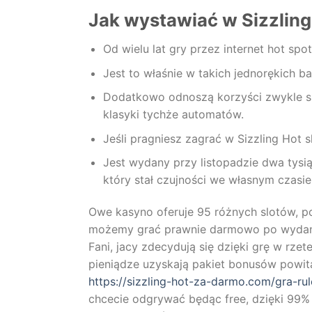
Jak wystawiać w Sizzling
Od wielu lat gry przez internet hot s
Jest to właśnie w takich jednorękich b
Dodatkowo odnoszą korzyści zwykle spo
klasyki tychże automatów.
Jeśli pragniesz zagrać w Sizzling Hot s
Jest wydany przy listopadzie dwa tysi
który stał czujności we własnym czasi
Owe kasyno oferuje 95 różnych slotów, p
możemy grać prawnie darmowo po wydan
Fani, jacy zdecydują się dzięki grę w rzet
pieniądze uzyskają pakiet bonusów powit
https://sizzling-hot-za-darmo.com/gra-rul
chcecie odgrywać będąc free, dzięki 99%