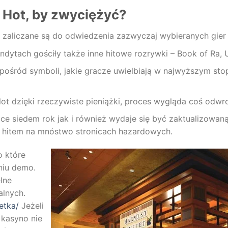
 Hot, by zwyciężyć?
pot zaliczane są do odwiedzenia zazwyczaj wybieranych gie
andytach gościły także inne hitowe rozrywki – Book of Ra, 
śród symboli, jakie gracze uwielbiają w najwyższym stop
lot dzięki rzeczywiste pieniążki, proces wygląda coś odwro
ące siedem rok jak i również wydaje się być zaktualizowan
e hitem na mnóstwo stronicach hazardowych.
o które
iu demo.
elne
alnych.
etka/
Jeżeli
 kasyno nie