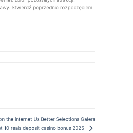
wnież zbiór pozostałych atrakcji.
bawy. Stwierdź poprzednio rozpoczęciem
n the internet Us Better Selections Galera
et 10 reais deposit casino bonus 2025