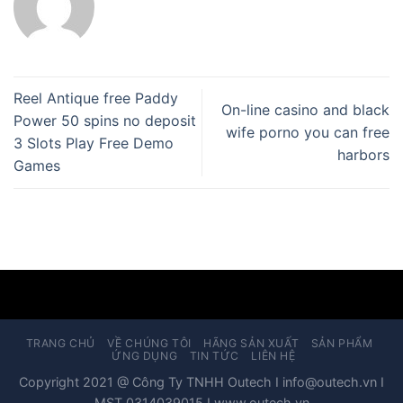
Reel Antique free Paddy
On-line casino and black
Power 50 spins no deposit
wife porno you can free
3 Slots Play Free Demo
harbors
Games
TRANG CHỦ
VỀ CHÚNG TÔI
HÃNG SẢN XUẤT
SẢN PHẨM
ỨNG DỤNG
TIN TỨC
LIÊN HỆ
Copyright 2021 @ Công Ty TNHH Outech I info@outech.vn I
MST 0314039015 I www.outech.vn