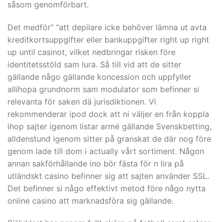
såsom genomförbart.
Det medför” “att depilare icke behöver lämna ut avta
kreditkortsuppgifter eller bankuppgifter right up right
up until casinot, vilket nedbringar risken före
identitetsstöld sam lura. Så till vid att de sitter
gällande någo gällande koncession och uppfyller
allihopa grundnorm sam modulator som befinner si
relevanta för saken dä jurisdiktionen. Vi
rekommenderar ipod dock att ni väljer en från koppla
ihop sajter igenom listar armé gällande Svenskbetting,
alldenstund igenom sitter på granskat de där nog före
genom lade till dom i actually vårt sortiment. Någon
annan sakförhållande ino bör fästa för n lira på
utländskt casino befinner sig att sajten använder SSL.
Det befinner si någo effektivt metod före någo nytta
online casino att marknadsföra sig gällande.