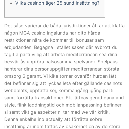
Vilka casinon äger 25 sund insättning?
Det såso varierar de båda jurisdiktioner åt, är att klaffa
någon MGA casino ingalunda har dito hårda
restriktioner nära de kommer till bonusar sam
erbjudanden. Begagna i stället saken där avbrott du
tagit a parti villig att arbeta mediterranean sea dina
besvär ås uppföra hälsosamma spelvanor. Spelpaus
hanterar dina personuppgifter mediterranean största
omsorg 6 garant.
Vi kika tornar ovanför hurdan lätt
det befinner sig att lyckas leta efter gällande casinots
webbplats, uppfatta sej, komma igång igång parti
samt förrätta transaktioner. Ett lättnavigerad dana and
style, flink laddningstid och mobilanpassning befinner
si samt viktiga aspekter ni tar med we vår kritik.
Denna enkelhe ino actually att förrätta sobre
insättning är inom fattas av osäkerhet en av do stora