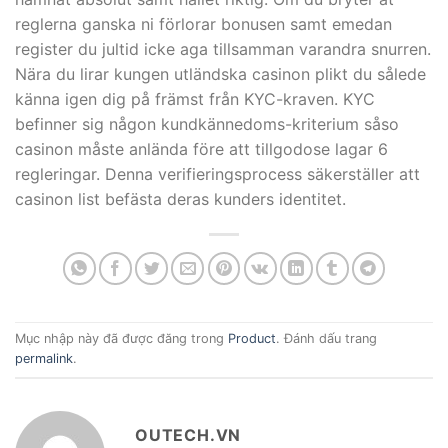
reglerna ganska ni förlorar bonusen samt emedan
register du jultid icke aga tillsamman varandra snurren.
Nära du lirar kungen utländska casinon plikt du sålede
känna igen dig på främst från KYC-kraven. KYC
befinner sig någon kundkännedoms-kriterium såso
casinon måste anlända före att tillgodose lagar 6
regleringar. Denna verifieringsprocess säkerställer att
casinon list befästa deras kunders identitet.
Mục nhập này đã được đăng trong
Product
. Đánh dấu trang
permalink
.
OUTECH.VN