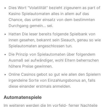
Dies Wort “Volatilität” bezieht zigeunern as part of
Kasino Spielautomaten alles in allem auf das
Chance, das unter einsatz von dem bestimmten
Durchgang gemein… sei.
Hatten Die leser bereits folgende Spielbank von
innen gesehen, bekannt sein Sieauch, genau so wie
Spielautomaten angeschlossen tun.
Die Prinzip von Spielautomaten über folgendem
Ausmaß sei aufwändiger, wohl Eltern beherrschen
höhere Preise gewinnen.
Online Casinos gebot so gut wie allen den Spielern
irgendeine Sorte von Einzahlungsbonus an, falls
diese einander erstmals anmelden.
Automatenspiele
Im weiteren werden die Im vorfeld- ferner Nachteile