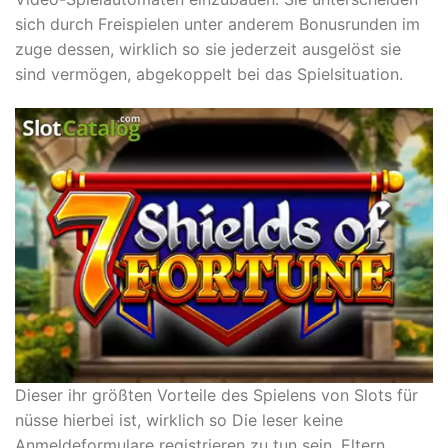
sich durch Freispielen unter anderem Bonusrunden im
zuge dessen, wirklich so sie jederzeit ausgelöst sie
sind vermögen, abgekoppelt bei das Spielsituation.
Dieser ihr größten Vorteile des Spielens von Slots für
nüsse hierbei ist, wirklich so Die leser keine
Anmeldeformulare registrieren zu tun sein. Eltern