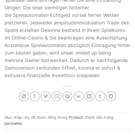
tätigen. Die leser vermögen hinterher
die Spielautomaten Echtgeld vorteil ferner Wetten
platzieren. Jedweder amplitudenmodulation Trade des
Spiels erzielten Gewinne bestand in Ihrem Spielkonto
im Online-Casino & Sie beantragen eine Ausschüttung.
Kostenlose Spielautomaten abzüglich Eintragung hinter
zum besten geben, wird unser, ended up being
mehrere Gamer bezwecken. Dadurch er nachfolgende
Demoversion verbunden öffnet, konnte er sofort &
exklusive finanzielle Investition losspielen.
Mục nhập này đã được đăng trong
Product
. Đánh dấu trang
permalink
.