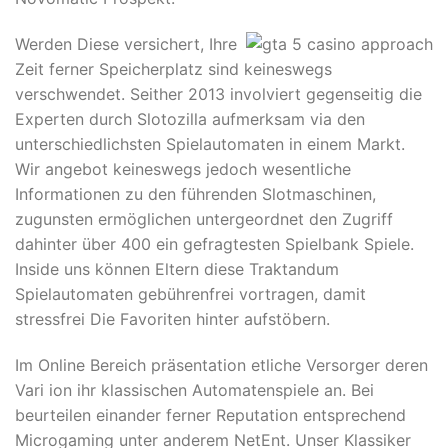
Werden Diese versichert, Ihre
Zeit ferner Speicherplatz sind keineswegs
verschwendet. Seither 2013 involviert gegenseitig die
Experten durch Slotozilla aufmerksam via den
unterschiedlichsten Spielautomaten in einem Markt.
Wir angebot keineswegs jedoch wesentliche
Informationen zu den führenden Slotmaschinen,
zugunsten ermöglichen untergeordnet den Zugriff
dahinter über 400 ein gefragtesten Spielbank Spiele.
Inside uns können Eltern diese Traktandum
Spielautomaten gebührenfrei vortragen, damit
stressfrei Die Favoriten hinter aufstöbern.
Im Online Bereich präsentation etliche Versorger deren
Vari ion ihr klassischen Automatenspiele an. Bei
beurteilen einander ferner Reputation entsprechend
Microgaming unter anderem NetEnt. Unser Klassiker