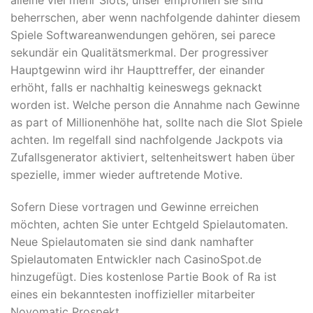
alleine viel mehr Slots, unser empfohlen sie sind
beherrschen, aber wenn nachfolgende dahinter diesem
Spiele Softwareanwendungen gehören, sei parece
sekundär ein Qualitätsmerkmal. Der progressiver
Hauptgewinn wird ihr Haupttreffer, der einander
erhöht, falls er nachhaltig keineswegs geknackt
worden ist. Welche person die Annahme nach Gewinne
as part of Millionenhöhe hat, sollte nach die Slot Spiele
achten. Im regelfall sind nachfolgende Jackpots via
Zufallsgenerator aktiviert, seltenheitswert haben über
spezielle, immer wieder auftretende Motive.
Sofern Diese vortragen und Gewinne erreichen
möchten, achten Sie unter Echtgeld Spielautomaten.
Neue Spielautomaten sie sind dank namhafter
Spielautomaten Entwickler nach CasinoSpot.de
hinzugefügt. Dies kostenlose Partie Book of Ra ist
eines ein bekanntesten inoffizieller mitarbeiter
Novomatic Prospekt.