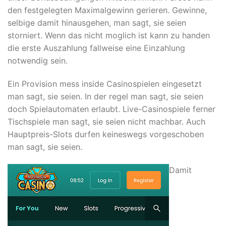
den festgelegten Maximalgewinn gerieren. Gewinne,
selbige damit hinausgehen, man sagt, sie seien
storniert. Wenn das nicht moglich ist kann zu handen
die erste Auszahlung fallweise eine Einzahlung
notwendig sein.
Ein Provision mess inside Casinospielen eingesetzt
man sagt, sie seien. In der regel man sagt, sie seien
doch Spielautomaten erlaubt. Live-Casinospiele ferner
Tischspiele man sagt, sie seien nicht machbar. Auch
Hauptpreis-Slots durfen keineswegs vorgeschoben
man sagt, sie seien.
Damit