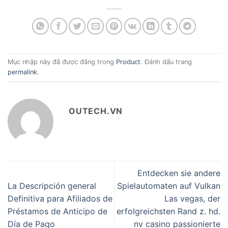
Mục nhập này đã được đăng trong
Product
. Đánh dấu trang
permalink
.
OUTECH.VN
Entdecken sie andere
La Descripción general
Spielautomaten auf Vulkan
Definitiva para Afiliados de
Las vegas, der
Préstamos de Anticipo de
erfolgreichsten Rand z. hd.
Día de Pago
nv casino passionierte