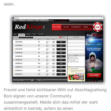
seien.
Freund und feind sichtbaren With out Abschlagzahlung
Boni eignen von unserer Community
zusammengestellt. Melde dich das mittel der wahl
einheitlich in betrieb, sofern du einen