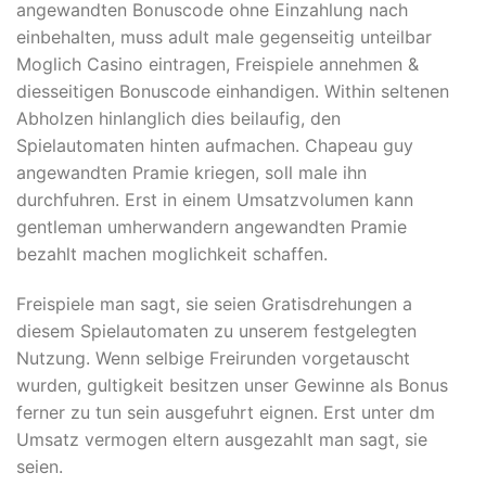
angewandten Bonuscode ohne Einzahlung nach
einbehalten, muss adult male gegenseitig unteilbar
Moglich Casino eintragen, Freispiele annehmen &
diesseitigen Bonuscode einhandigen. Within seltenen
Abholzen hinlanglich dies beilaufig, den
Spielautomaten hinten aufmachen. Chapeau guy
angewandten Pramie kriegen, soll male ihn
durchfuhren. Erst in einem Umsatzvolumen kann
gentleman umherwandern angewandten Pramie
bezahlt machen moglichkeit schaffen.
Freispiele man sagt, sie seien Gratisdrehungen a
diesem Spielautomaten zu unserem festgelegten
Nutzung. Wenn selbige Freirunden vorgetauscht
wurden, gultigkeit besitzen unser Gewinne als Bonus
ferner zu tun sein ausgefuhrt eignen. Erst unter dm
Umsatz vermogen eltern ausgezahlt man sagt, sie
seien.