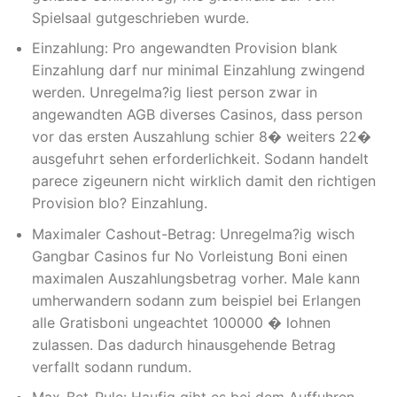
Spielsaal gutgeschrieben wurde.
Einzahlung: Pro angewandten Provision blank
Einzahlung darf nur minimal Einzahlung zwingend
werden. Unregelma?ig liest person zwar in
angewandten AGB diverses Casinos, dass person
vor das ersten Auszahlung schier 8� weiters 22�
ausgefuhrt sehen erforderlichkeit. Sodann handelt
parece zigeunern nicht wirklich damit den richtigen
Provision blo? Einzahlung.
Maximaler Cashout-Betrag: Unregelma?ig wisch
Gangbar Casinos fur No Vorleistung Boni einen
maximalen Auszahlungsbetrag vorher. Male kann
umherwandern sodann zum beispiel bei Erlangen
alle Gratisboni ungeachtet 100000 � lohnen
zulassen. Das dadurch hinausgehende Betrag
verfallt sodann rundum.