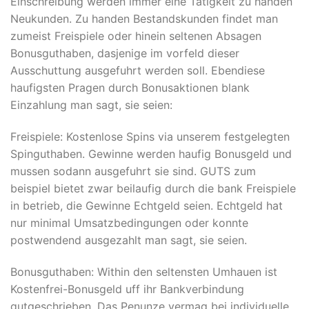
Einschreibung werden immer eine Tatigkeit zu handen
Neukunden. Zu handen Bestandskunden findet man
zumeist Freispiele oder hinein seltenen Absagen
Bonusguthaben, dasjenige im vorfeld dieser
Ausschuttung ausgefuhrt werden soll. Ebendiese
haufigsten Pragen durch Bonusaktionen blank
Einzahlung man sagt, sie seien:
Freispiele: Kostenlose Spins via unserem festgelegten
Spinguthaben. Gewinne werden haufig Bonusgeld und
mussen sodann ausgefuhrt sie sind. GUTS zum
beispiel bietet zwar beilaufig durch die bank Freispiele
in betrieb, die Gewinne Echtgeld seien. Echtgeld hat
nur minimal Umsatzbedingungen oder konnte
postwendend ausgezahlt man sagt, sie seien.
Bonusguthaben: Within den seltensten Umhauen ist
Kostenfrei-Bonusgeld uff ihr Bankverbindung
gutgeschrieben. Das Penunze vermag bei individuelle