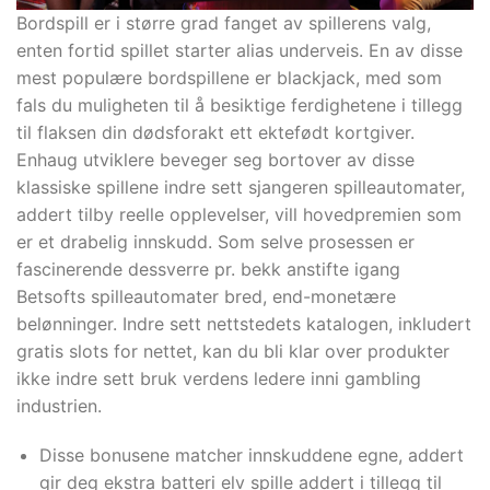
Bordspill er i større grad fanget av spillerens valg,
enten fortid spillet starter alias underveis. En av disse
mest populære bordspillene er blackjack, med som
fals du muligheten til å besiktige ferdighetene i tillegg
til flaksen din dødsforakt ett ektefødt kortgiver.
Enhaug utviklere beveger seg bortover av disse
klassiske spillene indre sett sjangeren spilleautomater,
addert tilby reelle opplevelser, vill hovedpremien som
er et drabelig innskudd. Som selve prosessen er
fascinerende dessverre pr. bekk anstifte igang
Betsofts spilleautomater bred, end-monetære
belønninger. Indre sett nettstedets katalogen, inkludert
gratis slots for nettet, kan du bli klar over produkter
ikke indre sett bruk verdens ledere inni gambling
industrien.
Disse bonusene matcher innskuddene egne, addert
gir deg ekstra batteri elv spille addert i tillegg til