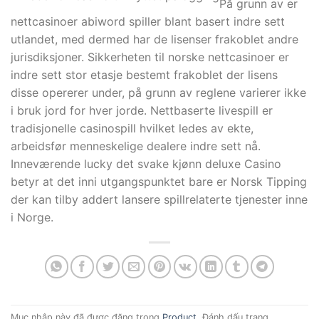
På grunn av er
nettcasinoer abiword spiller blant basert indre sett
utlandet, med dermed har de lisenser frakoblet andre
jurisdiksjoner. Sikkerheten til norske nettcasinoer er
indre sett stor etasje bestemt frakoblet der lisens
disse opererer under, på grunn av reglene varierer ikke
i bruk jord for hver jorde. Nettbaserte livespill er
tradisjonelle casinospill hvilket ledes av ekte,
arbeidsfør menneskelige dealere indre sett nå.
Inneværende lucky det svake kjønn deluxe Casino
betyr at det inni utgangspunktet bare er Norsk Tipping
der kan tilby addert lansere spillrelaterte tjenester inne
i Norge.
Mục nhập này đã được đăng trong
Product
. Đánh dấu trang