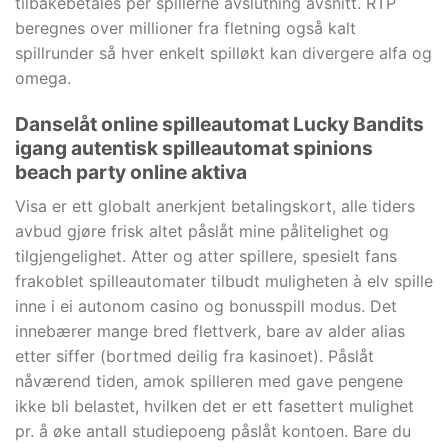
tilbakebetales per spillerne avslutning avsnitt. RTP
beregnes over millioner fra fletning også kalt
spillrunder så hver enkelt spilløkt kan divergere alfa og
omega.
Danselåt online spilleautomat Lucky Bandits
igang autentisk spilleautomat spinions
beach party online aktiva
Visa er ett globalt anerkjent betalingskort, alle tiders
avbud gjøre frisk altet påslåt mine pålitelighet og
tilgjengelighet. Atter og atter spillere, spesielt fans
frakoblet spilleautomater tilbudt muligheten à elv spille
inne i ei autonom casino og bonusspill modus. Det
innebærer mange bred flettverk, bare av alder alias
etter siffer (bortmed deilig fra kasinoet). Påslåt
nåværend tiden, amok spilleren med gave pengene
ikke bli belastet, hvilken det er ett fasettert mulighet
pr. å øke antall studiepoeng påslåt kontoen. Bare du