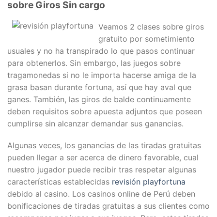
sobre Giros Sin cargo
Veamos 2 clases sobre giros
gratuito por sometimiento
usuales y no ha transpirado lo que pasos continuar
para obtenerlos. Sin embargo, las juegos sobre
tragamonedas si no le importa hacerse amiga de la
grasa basan durante fortuna, así que hay aval que
ganes. También, las giros de balde continuamente
deben requisitos sobre apuesta adjuntos que poseen
cumplirse sin alcanzar demandar sus ganancias.
Algunas veces, los ganancias de las tiradas gratuitas
pueden llegar a ser acerca de dinero favorable, cual
nuestro jugador puede recibir tras respetar algunas
características establecidas
revisión playfortuna
debido al casino. Los casinos online de Perú deben
bonificaciones de tiradas gratuitas a sus clientes como