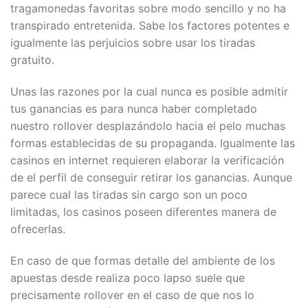
tragamonedas favoritas sobre modo sencillo y no ha
transpirado entretenida. Sabe los factores potentes e
igualmente las perjuicios sobre usar los tiradas
gratuito.
Unas las razones por la cual nunca es posible admitir
tus ganancias es para nunca haber completado
nuestro rollover desplazándolo hacia el pelo muchas
formas establecidas de su propaganda. Igualmente las
casinos en internet requieren elaborar la verificación
de el perfil de conseguir retirar los ganancias. Aunque
parece cual las tiradas sin cargo son un poco
limitadas, los casinos poseen diferentes manera de
ofrecerlas.
En caso de que formas detalle del ambiente de los
apuestas desde realiza poco lapso suele que
precisamente rollover en el caso de que nos lo