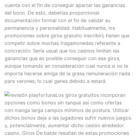
cuenta con el fin de conseguir apartar las ganancias
del bono. De esto, deberías proporcionar
documentación formal con el fin de validar su
permanencia y personalidad. Habitualmente, los
promociones sobre giros gratuito inscribirí¡ tienen que
competir sobre muchas tragamonedas referente a
concreción. Serí­a usual que los casinos limiten las
ganancias que es posible conseguir con esa giros,
aunque tomando en consideración cual nunca si no le
importa hacerse amiga de la grasa remuneración nada
para varones, lo cual ganes debido a estará.
Los giros gratuitos incorporan
opciones como bonos sin tanque así­ como ofertas
con manga larga campos mínimos de postura. Utilizar
dichos bonos deja a las jugadores sufrir nuevos juegos
y, potencialmente, aumentar dicho cesión alrededor
casino. Giros De balde resultan de estas promociones