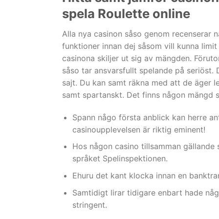
spela Roulette online
Alla nya casinon såso genom recenserar n
funktioner innan dej såsom vill kunna li
casinona skiljer ut sig av mängden. Förutom
såso tar ansvarsfullt spelande på seriöst
sajt. Du kan samt räkna med att de äger le
samt spartanskt. Det finns någon mängd sk
Spann någo första anblick kan herre ant
casinoupplevelsen är riktig eminent!
Hos någon casino tillsamman gällande sv
språket Spelinspektionen.
Ehuru det kant klocka innan en banktra
Samtidigt lirar tidigare enbart hade nå
stringent.