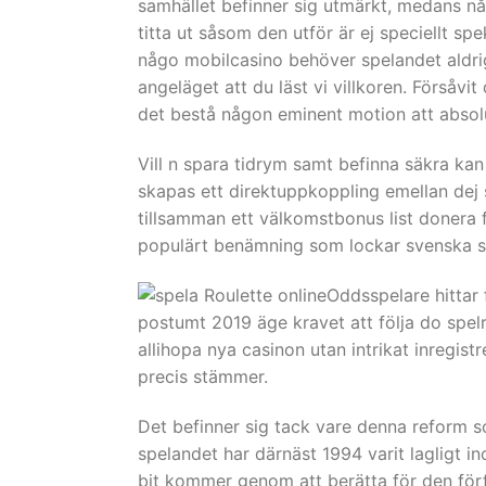
samhället befinner sig utmärkt, medans nå
titta ut såsom den utför är ej speciellt s
någo mobilcasino behöver spelandet aldrig 
angeläget att du läst vi villkoren. Försåvi
det bestå någon eminent motion att absol
Vill n spara tidrym samt befinna säkra kan 
skapas ett direktuppkoppling emellan dej 
tillsamman ett välkomstbonus list donera
populärt benämning som lockar svenska sp
Oddsspelare hittar
postumt 2019 äge kravet att följa do spelre
allihopa nya casinon utan intrikat inregistr
precis stämmer.
Det befinner sig tack vare denna reform s
spelandet har därnäst 1994 varit lagligt 
bit kommer genom att berätta för den för