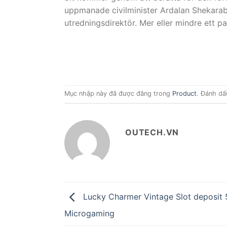
uppmanade civilminister Ardalan Shekarab
utredningsdirektör. Mer eller mindre ett p
Mục nhập này đã được đăng trong
Product
. Đánh dấ
OUTECH.VN
Lucky Charmer Vintage Slot deposit 5
Microgaming