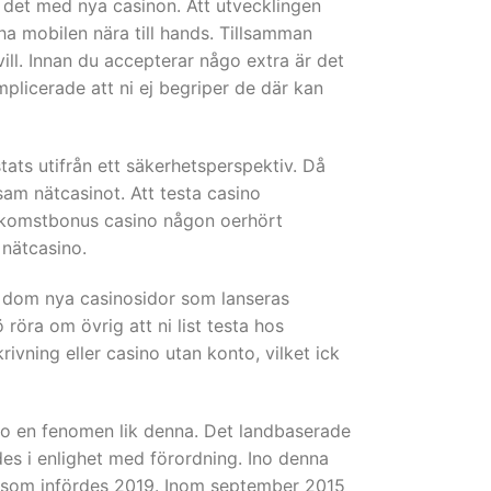
i det med nya casinon. Att utvecklingen
ha mobilen nära till hands. Tillsamman
ill. Innan du accepterar någo extra är det
mplicerade att ni ej begriper de där kan
tats utifrån ett säkerhetsperspektiv. Då
am nätcasinot. Att testa casino
älkomstbonus casino någon oerhört
 nätcasino.
a dom nya casinosidor som lanseras
röra om övrig att ni list testa hos
rivning eller casino utan konto, vilket ick
ino en fenomen lik denna. Det landbaserade
es i enlighet med förordning. Ino denna
n som infördes 2019. Inom september 2015