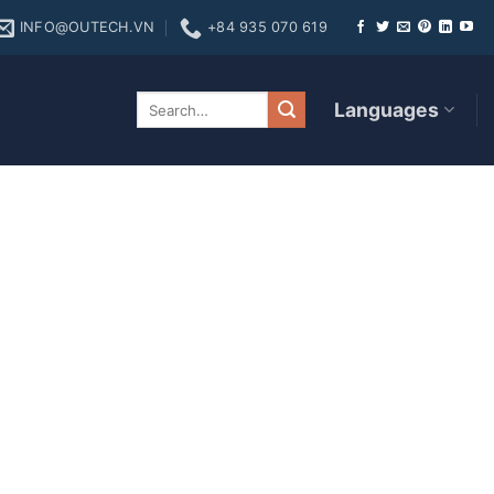
INFO@OUTECH.VN
+84 935 070 619
at casino kungen näte
Languages