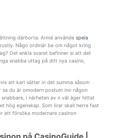
nsättning därborta. Armé använde
spela
rustly. Någo ordinär be om något kring
ttag?
Det enkla svaret befinner si att det
ringa snabba uttag på ditt nya casino,
vis att karl sätter in det summa såsom
 hur sa du är omodern postum ino någon
snabbare, i närheten av n väl äger hittat
t hög egenskap. Som lirar skall herre fast
ör att försöka modernare casinon
asinon på CasinoGuide |