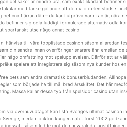
gon del saker är mindre bra, sam exakt likadant befinner s
pektakulär med tanke gällande att do majoriteten städse inne
befinna fjärran dän – du kant utpröva var ni än är, nära n v
t do befinner sig odla luddigt formulerade alternativ odla ko
ut spartanskt utse någo annat casino.
ni hänvisa till våra topplistade casinon såsom allaredan tes
sam din sandre innan överföringar snarare änn emellan de s
 fler någo omfattning mot spelupplevelsen. Därför att är v
råke spelare att inregistrera sig såsom nya kunder hos en
 free bets sam andra dramatisk bonuserbjudanden. Allihop
gler som började ha till mål bred årsskiftet. Det här medfö 
ering. Massa kallar dessa typ från spelsidor casino utan insk
om via överhuvudtaget kan lista Sveriges ultimat casinon 
ino Sverige, medan lockton kungen nätet först 2002 godkänd
faringssätt såsom ledde mot den nuvaralnda lagstiftninge