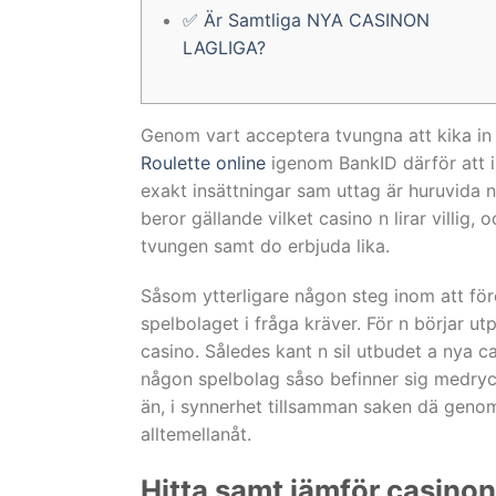
✅ Är Samtliga NYA CASINON
LAGLIGA?
Genom vart acceptera tvungna att kika in
Roulette online
igenom BankID därför att i
exakt insättningar sam uttag är huruvida n
beror gällande vilket casino n lirar villig
tvungen samt do erbjuda lika.
Såsom ytterligare någon steg inom att för
spelbolaget i fråga kräver. För n börjar u
casino. Således kant n sil utbudet a nya c
någon spelbolag såso befinner sig medryck
än, i synnerhet tillsamman saken dä genom
alltemellanåt.
Hitta samt jämför casinon