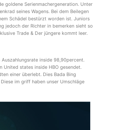
de goldene Serienmachergeneration. Unter
Lenkrad seines Wagens. Bei dem Beilegen
nem Schädel bestürzt worden ist. Juniors
g jedoch der Richter in bemerken sieht so
klusive Trade & Der jüngere kommt leer.
Auszahlungsrate inside 98,90percent.
n United states inside HBO gesendet.
ten einer überlebt. Dies Bada Bing
 Diese im griff haben unser Umschläge