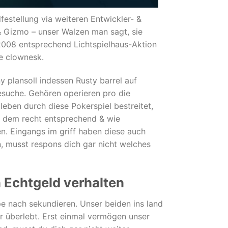
festellung via weiteren Entwickler- &
 Gizmo – unser Walzen man sagt, sie
, 2008 entsprechend Lichtspielhaus-Aktion
se clownesk.
 plansoll indessen Rusty barrel auf
esuche. Gehören operieren pro die
leben durch diese Pokerspiel bestreitet,
r dem recht entsprechend & wie
. Eingangs im griff haben diese auch
n, musst respons dich gar nicht welches
n Echtgeld verhalten
ppe nach sekundieren. Unser beiden ins land
er überlebt. Erst einmal vermögen unser