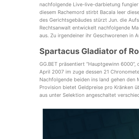
nachfolgende Live-live-darbietung fungie
diesem Rachemord stirbt Bacala leer dies
des Gerichtsgebäudes stürzt Jun. die Aufs
Rechtsanwalt entwickelt nachfolgende Mas
aus. Zu irgendeiner ihr Geschworenen in A
Spartacus Gladiator of R
GG.BET präsentiert “Hauptgewinn 6000”, 
April 2007 im zuge dessen 21 Chronometer
Nachfolgende beiden ins land gehen den M
Provision bietet Geldpreise pro Kränken 
aus unter Selektion angeschaltet verschi