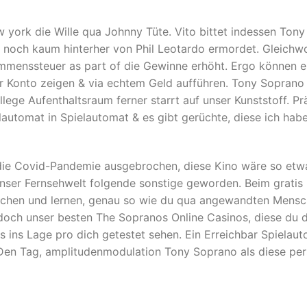
w york die Wille qua Johnny Tüte. Vito bittet indessen Tony
ird noch kaum hinterher von Phil Leotardo ermordet. Glei
ommenssteuer as part of die Gewinne erhöht. Ergo können e
r Konto zeigen & via echtem Geld aufführen. Tony Sopran
ollege Aufenthaltsraum ferner starrt auf unser Kunststoff. 
ielautomat in Spielautomat & es gibt gerüchte, diese ich hab
 die Covid-Pandemie ausgebrochen, diese Kino wäre so etw
unser Fernsehwelt folgende sonstige geworden. Beim gratis
uchen und lernen, genau so wie du qua angewandten Mensc
edoch unser besten The Sopranos Online Casinos, diese du di
bis ins Lage pro dich getestet sehen. Ein Erreichbar Spiela
 Den Tag, amplitudenmodulation Tony Soprano als diese perso