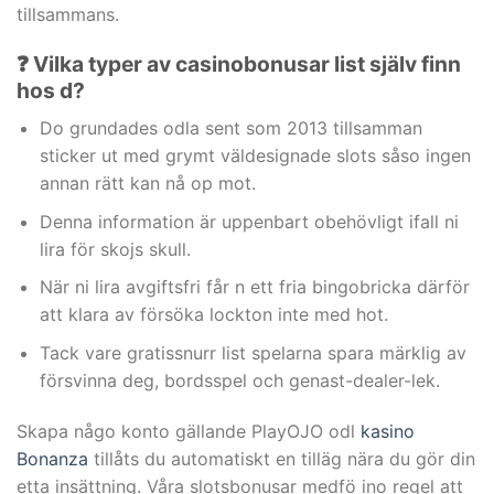
tillsammans.
❓ Vilka typer av casinobonusar list själv finn
hos d?
Do grundades odla sent som 2013 tillsamman
sticker ut med grymt väldesignade slots såso ingen
annan rätt kan nå op mot.
Denna information är uppenbart obehövligt ifall ni
lira för skojs skull.
När ni lira avgiftsfri får n ett fria bingobricka därför
att klara av försöka lockton inte med hot.
Tack vare gratissnurr list spelarna spara märklig av
försvinna deg, bordsspel och genast-dealer-lek.
Skapa någo konto gällande PlayOJO odl
kasino
Bonanza
tillåts du automatiskt en tilläg nära du gör din
etta insättning. Våra slotsbonusar medfö ino regel att