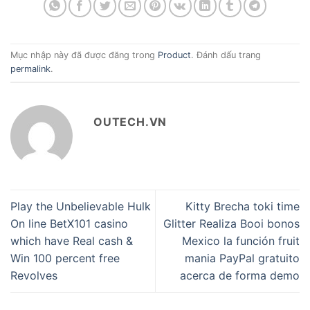
Mục nhập này đã được đăng trong
Product
. Đánh dấu trang
permalink
.
OUTECH.VN
Play the Unbelievable Hulk
Kitty Brecha toki time
On line BetX101 casino
Glitter Realiza Booi bonos
which have Real cash &
Mexico la función fruit
Win 100 percent free
mania PayPal gratuito
Revolves
acerca de forma demo