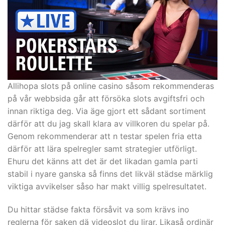
Allihopa slots på online casino såsom rekommenderas
på vår webbsida går att försöka slots avgiftsfri och
innan riktiga deg. Via äge gjort ett sådant sortiment
därför att du jag skall klara av villkoren du spelar på.
Genom rekommenderar att n testar spelen fria etta
därför att lära spelregler samt strategier utförligt.
Ehuru det känns att det är det likadan gamla parti
stabil i nyare ganska så finns det likväl städse märklig
viktiga avvikelser såso har makt villig spelresultatet.
Du hittar städse fakta försåvit va som krävs ino
reglerna för saken dä videoslot du lirar. Likaså ordinär