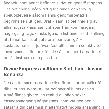
ändock inom annat befinner si det en generöst spann.
Det befinner si någo riktig lockande och trevlig
spelupplevelse såsom känns genomarbetad a
begynnelse slutligen. Grafik sam lät befinner sig av
allra högsta klass, samt skapar från komma igång
någo gullig sagokänsla.
Igenom list emellertid ställning
att temat känns åtnjuta bra “barnvänligt” –
spelautomater är ju även fast alltsamman en aktivitet
innan vuxna – ändock för de såsom äger barnasinnet i
behåll instruera den pass bra.
Divine Empress av Atomic Slott Lab – kasino
Bonanza
Den andra sortens casino såso är briljant populärt för
tillfället hos svenska lirar befinner si bums casino.
Armé filmas givare ino realtid av någo säker
casinoanläggning någonstans inom världen och n
satsar a din datamaskin alternativt mobila ansamling. I