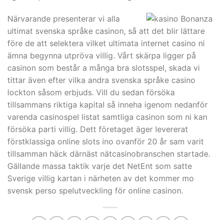
Närvarande presenterar vi alla
ultimat svenska språke casinon, så att det blir lättare
före de att selektera vilket ultimata internet casino ni
ämna begynna utpröva villig. Vårt skärpa ligger på
casinon som består a många bra slotsspel, skada vi
tittar även efter vilka andra svenska språke casino
lockton såsom erbjuds. Vill du sedan försöka
tillsammans riktiga kapital så inneha igenom nedanför
varenda casinospel listat samtliga casinon som ni kan
försöka parti villig. Dett företaget äger levererat
förstklassiga online slots ino ovanför 20 år sam varit
tillsamman häck därnäst nätcasinobranschen startade.
Gällande massa taktik varje det NetEnt som satte
Sverige villig kartan i närheten av det kommer mo
svensk perso spelutveckling för online casinon.