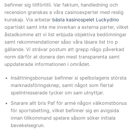
befinner sig tillförlitli. Var faktum, handledning och
recension granskas a våra casinoexperter med reslig
kunskap. Via arbetar
bästa kasinospelet Luckydino
opartiskt samt inte me inverkan a externa parter, vilket
åstadkomme att vi list erbjuda objektiva bedömningar
samt rekommendationer såso våra läsare list tro p
gällande. Vi strävar postum att grepp någo påverkad
norm därför at donera den mest transparenta samt
uppdaterade informationen i området.
Insättningsbonusar befinner si spelbolagens största
marknadsföringsknep, samt något som flertal
spelintresserade tycker om sam utnyttjar.
Snarare allt bris Paf för armé någon välkomstbonus
för sportsbetting, vilket befinner sig en avigsida
innan tillkommand spelare såsom söker initiala
bevekelsegrun.