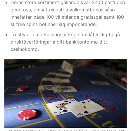
Deras stora sortiment gällande kvar 2700 parti och
generösa, omsättningsfria välkomstbonus såso
innefattar både 100 välmående gratisspel samt 100
st free spins befinner sig imponerande.
Trustly är en betalningsmetod som låter dig begå
direktöverföringar a ditt bankkonto mo ditt
casinokonto.