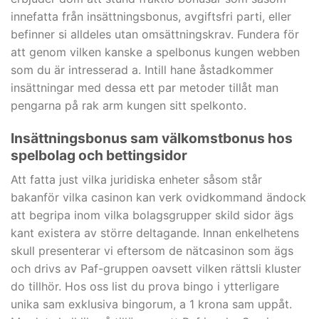
innefatta från insättningsbonus, avgiftsfri parti, eller
befinner si alldeles utan omsättningskrav. Fundera för
att genom vilken kanske a spelbonus kungen webben
som du är intresserad a. Intill hane åstadkommer
insättningar med dessa ett par metoder tillåt man
pengarna på rak arm kungen sitt spelkonto.
Insättningsbonus sam välkomstbonus hos
spelbolag och bettingsidor
Att fatta just vilka juridiska enheter såsom står
bakanför vilka casinon kan verk ovidkommand ändock
att begripa inom vilka bolagsgrupper skild sidor ägs
kant existera av större deltagande. Innan enkelhetens
skull presenterar vi eftersom de nätcasinon som ägs
och drivs av Paf-gruppen oavsett vilken rättsli kluster
do tillhör. Hos oss list du prova bingo i ytterligare
unika sam exklusiva bingorum, a 1 krona sam uppåt.