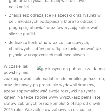
grać oraz uzyskać bardziej wartościowe
należności.
Znajdziesz odrażające książeczki oraz rysunki w
celu młodszych podopieczni które to odrzucić
pragną się obawiać oraz faworyzują kolorować
śliczne grafiki.
Jednakże konkretne wraz ze starszawych,
chodliwych slotów potrafią nie funkcjonować tak
płynnie w urządzeniach multimedialnych.
W czasie, jak
powstały, nie
zaakceptować stało nadal trendu mobilnego hazardu,
oraz dostawcy po prostu nie wydawali środków,
ażeby zoptymalizować swoje rozrywki na tymże
kątem. Na tejże stronie www wyszukasz pełną listę
slotów zebranych przez komplet SlotsUp od chwili
2015 roku. Wszystkie ów zabawy są osiągalne