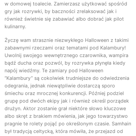
w domowej toalecie. Zamierzasz użytkować spośród
gry jak rozrywki, by baczności zrelaksować jak i
również świetnie się zabawiać albo dobrać jak pilot
kulinarny.
Życzę wam strasznie niezwykłego Halloween z takimi
zabawnymi rzeczami oraz tematami pod Kalambury!
Uwolnij swojego wewnętrznego czarownika, wampira
bądź ducha oraz pozwól, by rozrywka płynęła kiedy
napój wiedźmy. Te zamiary pod Halloween
“Kalambury” są cokolwiek trudniejsze do odwiedzenia
odegrania, jednak niewątpliwie dostarczą sporo
śmiechu oraz mrocznej konkurencji. Później podziel
grupę pod dwóch ekipy jak i również określ porządek
drużyn. Aktor zostanie grał niektóre słowo kluczowe
albo skręt z brakiem mówienia, jak jego towarzystwo
pragnie te rolety pojąć po określonym czasie. Samhain
był tradycją celtycką, która mówiła, że przejazd od