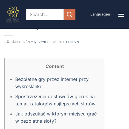
Chuyển
đến
PRODUCT
Languages
TOCA BOCA HALLOWEEN Graj za
nội
dung
darmo dzięki Gombis!
ĐÃ ĐĂNG TRÊN
27/07/2025
BỞI
OUTECH.VN
Content
Bezpłatne gry przez internet przy
wykreślanki
Spostrzeżenia dostawców gierek na
temat katalogów najlepszych slotów
Jak odszukać w którym miejscu grać
w bezpłatne sloty?