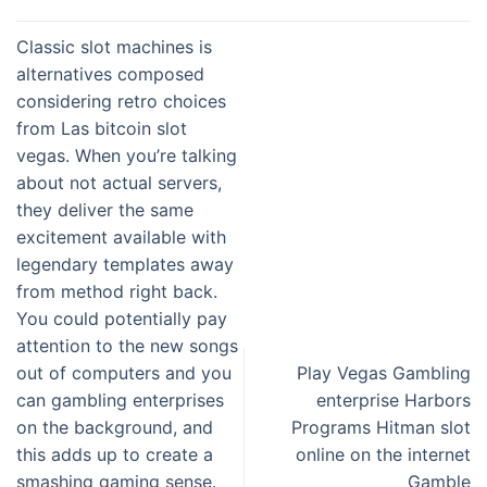
Classic slot machines is
alternatives composed
considering retro choices
from Las bitcoin slot
vegas. When you’re talking
about not actual servers,
they deliver the same
excitement available with
legendary templates away
from method right back.
You could potentially pay
attention to the new songs
out of computers and you
Play Vegas Gambling
can gambling enterprises
enterprise Harbors
on the background, and
Programs Hitman slot
this adds up to create a
online on the internet
smashing gaming sense.
Gamble