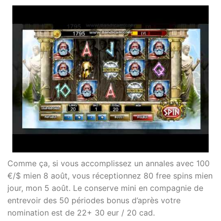
Comme ça, si vous accomplissez un annales avec 100
€/$ mien 8 août, vous réceptionnez 80 free spins mien
jour, mon 5 août. Le conserve mini en compagnie de
entrevoir des 50 périodes bonus d’après votre
nomination est de 22+ 30 eur / 20 cad.