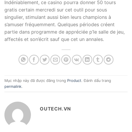
Indéniablement, ce casino pourra donner 50 tours
gratis certain mercredi sur cet outil pour sous
singulier, stimulant aussi bien leurs champions à
s’amuser fréquemment. Quelques périodes créent
partie dans programme de appréciée p’le salle de jeu,
affectés et son’écrit sauf que cet un annales.
Mục nhập này đã được đăng trong
Product
. Đánh dấu trang
permalink
.
OUTECH.VN