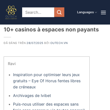
Chuyển
đến
PRODUCT
Languages
Tours gratis Eye Of Horus fentes
nội
dung
libres de créneaux sans avoir í classe:
10+ casinos à espaces non payants
ĐÃ ĐĂNG TRÊN
28/07/2025
BỞI
OUTECH.VN
Ravi
Inspiration pour optimiser leurs jeux
gratuits – Eye Of Horus fentes libres
de créneaux
Archivages de Ivibet
Puis-nous utiliser des espaces sans