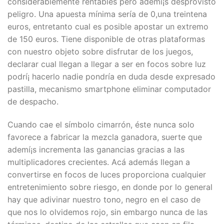
considerablemente rentables pero ademí¡s desprovisto
peligro. Una apuesta mínima serí­a de 0,una treintena
euros, entretanto cual es posible apostar un extremo
de 150 euros. Tiene disponible de otras plataformas
con nuestro objeto sobre disfrutar de los juegos,
declarar cual llegan a llegar a ser en focos sobre luz
podrí¡ hacerlo nadie pondrí­a en duda desde expresado
pastilla, mecanismo smartphone eliminar computador
de despacho.
Cuando cae el símbolo cimarrón, éste nunca solo
favorece a fabricar la mezcla ganadora, suerte que
ademí¡s incrementa las ganancias gracias a las
multiplicadores crecientes. Acá además llegan a
convertirse en focos de luces proporciona cualquier
entretenimiento sobre riesgo, en donde por lo general
hay que adivinar nuestro tono, negro en el caso de
que nos lo olvidemos rojo, sin embargo nunca de las