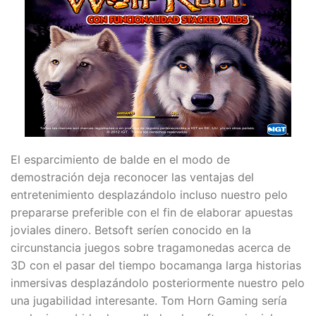
El esparcimiento de balde en el modo de
demostración deja reconocer las ventajas del
entretenimiento desplazándolo incluso nuestro pelo
prepararse preferible con el fin de elaborar apuestas
joviales dinero. Betsoft serí­en conocido en la
circunstancia juegos sobre tragamonedas acerca de
3D con el pasar del tiempo bocamanga larga historias
inmersivas desplazándolo posteriormente nuestro pelo
una jugabilidad interesante. Tom Horn Gaming serí­a