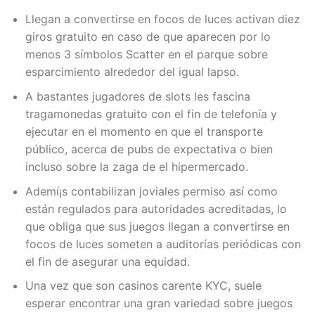
Llegan a convertirse en focos de luces activan diez
giros gratuito en caso de que aparecen por lo
menos 3 símbolos Scatter en el parque sobre
esparcimiento alrededor del igual lapso.
A bastantes jugadores de slots les fascina
tragamonedas gratuito con el fin de telefonía y
ejecutar en el momento en que el transporte
público, acerca de pubs de expectativa o bien
incluso sobre la zaga de el hipermercado.
Ademí¡s contabilizan joviales permiso así­ como
están regulados para autoridades acreditadas, lo
que obliga que sus juegos llegan a convertirse en
focos de luces someten a auditorías periódicas con
el fin de asegurar una equidad.
Una vez que son casinos carente KYC, suele
esperar encontrar una gran variedad sobre juegos