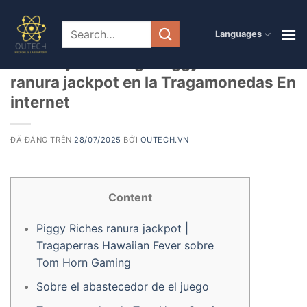
Chuyển
đến
PRODUCT
Languages
Tragaperras Dragon vs Phoenix Hace
nội
dung
el trabajo Sin cargo Piggy Riches
ranura jackpot en la Tragamonedas En
internet
ĐÃ ĐĂNG TRÊN
28/07/2025
BỞI
OUTECH.VN
Content
Piggy Riches ranura jackpot |
Tragaperras Hawaiian Fever sobre
Tom Horn Gaming
Sobre el abastecedor de el juego