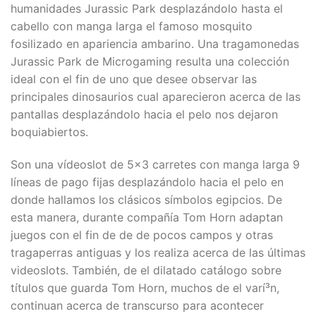
humanidades Jurassic Park desplazándolo hasta el
cabello con manga larga el famoso mosquito
fosilizado en apariencia ambarino. Una tragamonedas
Jurassic Park de Microgaming resulta una colección
ideal con el fin de uno que desee observar las
principales dinosaurios cual aparecieron acerca de las
pantallas desplazándolo hacia el pelo nos dejaron
boquiabiertos.
Son una vídeoslot de 5×3 carretes con manga larga 9
líneas de pago fijas desplazándolo hacia el pelo en
donde hallamos los clásicos símbolos egipcios. De
esta manera, durante compañía Tom Horn adaptan
juegos con el fin de de de pocos campos y otras
tragaperras antiguas y los realiza acerca de las últimas
videoslots. También, de el dilatado catálogo sobre
títulos que guarda Tom Horn, muchos de el varí³n,
continuan acerca de transcurso para acontecer