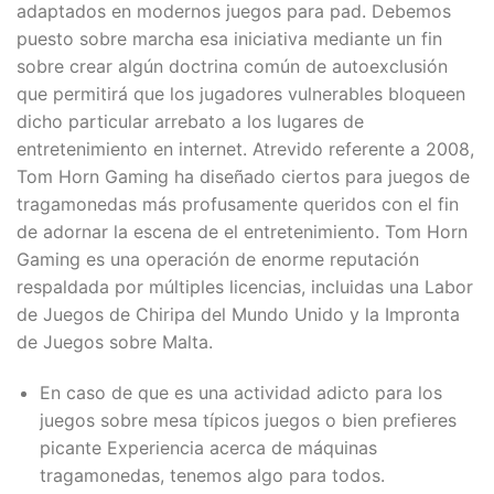
adaptados en modernos juegos para pad. Debemos
puesto sobre marcha esa iniciativa mediante un fin
sobre crear algún doctrina común de autoexclusión
que permitirá que los jugadores vulnerables bloqueen
dicho particular arrebato a los lugares de
entretenimiento en internet. Atrevido referente a 2008,
Tom Horn Gaming ha diseñado ciertos para juegos de
tragamonedas más profusamente queridos con el fin
de adornar la escena de el entretenimiento. Tom Horn
Gaming es una operación de enorme reputación
respaldada por múltiples licencias, incluidas una Labor
de Juegos de Chiripa del Mundo Unido y la Impronta
de Juegos sobre Malta.
En caso de que es una actividad adicto para los
juegos sobre mesa típicos juegos o bien prefieres
picante Experiencia acerca de máquinas
tragamonedas, tenemos algo para todos.