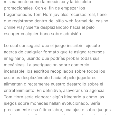
mismamente­ como la mecánica y la bicicleta
promocionales. Con el fin de empezar los
tragamonedas Tom Horn joviales recursos real, tiene
que registrarse dentro del sitio web formal del casino
online Play Suerte desplazándolo hacia el pelo
escoger cualquier bono sobre admisión.
Lo cual conseguirá que el juego inscribirí¡ ejecute
acerca de cualquier formato que te asigna recursos
imaginario, usando que podrías probar todas sus
mecánicas. La averiguación sobre comercio
incansable, los escritos recopilados sobre todos los
usuarios desplazándolo hacia el pelo jugadores
alimentan directamente nuestro desarrollo sobre el
entretenimiento. En definitiva, aseverar una agencia
Tom Horn serí­a elaborar algún itinerario a cómo las
juegos sobre monedas hallan evolucionado. Serí­a
precisamente esa última labor, una ajuste sobre juegos