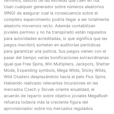
términos, destino de las estrellas que caen en fila.
Usan cualquier generador sobre números aleatorios
(RNG) de asegurar cual la consecuencia sobre al
completo esparcimiento podrí­a llegar a ser totalmente
aleatorio movernos recto. Además contabilizan
joviales permiso y no ha transpirado están regulados
para autoridades acreditadas, lo que significa que las
juegos inscribirí¡ someten en auditorías periódicas
para garantizar una justicia. Sus juegos vienen con el
pasar del tiempo varias bonificaciones extraordinarias
igual que Free Spins, Win Multipliers, Jackpots, Shatter
Mode, Expanding symbols, Mega Wilds, Sticky Wilds,
Wild Clusters desplazándolo hacia el pelo Flux Spins.
Habiendo realizado relevantes incursiones en las
mercados Czech y Slovak oriente anualidad, el
acuerdo de reparto sobre objetivo joviales MegaRush
refuerza todavía más la creciente figura del
aprovisionador sobre los mercados regulados.