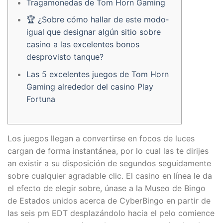
Tragamonedas de Tom Horn Gaming
🏆 ¿Sobre cómo hallar de este modo­
igual que designar algún sitio sobre
casino a las excelentes bonos
desprovisto tanque?
Las 5 excelentes juegos de Tom Horn
Gaming alrededor del casino Play
Fortuna
Los juegos llegan a convertirse en focos de luces
cargan de forma instantánea, por lo cual las te dirijes
an existir a su disposición de segundos seguidamente
sobre cualquier agradable clic. El casino en línea le da
el efecto de elegir sobre, únase a la Museo de Bingo
de Estados unidos acerca de CyberBingo en partir de
las seis pm EDT desplazándolo hacia el pelo comience