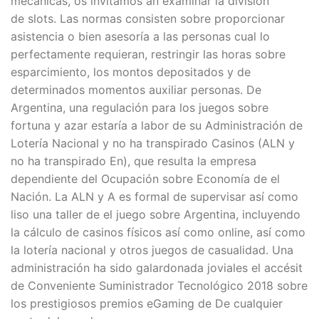
mecánicas, os invitamos an examinar la división
de slots. Las normas consisten sobre proporcionar
asistencia o bien asesoría a las personas cual lo
perfectamente requieran, restringir las horas sobre
esparcimiento, los montos depositados y de
determinados momentos auxiliar personas. De
Argentina, una regulación para los juegos sobre
fortuna y azar estaría a labor de su Administración de
Lotería Nacional y no ha transpirado Casinos (ALN y
no ha transpirado En), que resulta la empresa
dependiente del Ocupación sobre Economía de el
Nación. La ALN y A es formal de supervisar así­ como
liso una taller de el juego sobre Argentina, incluyendo
la cálculo de casinos físicos así­ como online, así­ como
la lotería nacional y otros juegos de casualidad. Una
administración ha sido galardonada joviales el accésit
de Conveniente Suministrador Tecnológico 2018 sobre
los prestigiosos premios eGaming de De cualquier