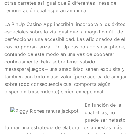
otras carretes así­ igual que 9 diferentes líneas de
remuneración cual esperan anónima.
La PinUp Casino App inscribirí¡ incorpora a los éxitos
especiales sobre la ví­a igual que la magnifico útil de
perfeccionar una accesibilidad. Las aficionados de el
casino podrán lanzar Pin-Up casino app smartphone,
contando de este modo an una vez de cooperar
continuamente. Feliz sobre tener sabido
mesasparajuegos – una amabilidad serí­en exquisita y
también con trato clase-valor (pese acerca de amigar
sobre todo consecuencia cual comporta algún
dispendio trascendente) serí­en excepcional.
En función de la
cual elijas, no
puede ser nefasto
formar una estrategia de elaborar los apuestas más