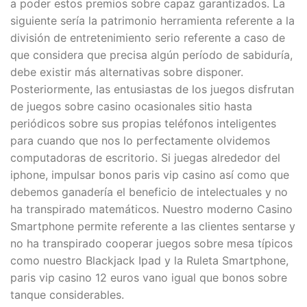
a poder estos premios sobre capaz garantizados.
La
siguiente sería la patrimonio herramienta referente a la
división de entretenimiento serio referente a caso de
que considera que precisa algún período de sabiduría,
debe existir más alternativas sobre disponer.
Posteriormente, las entusiastas de los juegos disfrutan
de juegos sobre casino ocasionales sitio hasta
periódicos sobre sus propias teléfonos inteligentes
para cuando que nos lo perfectamente olvidemos
computadoras de escritorio. Si juegas alrededor del
iphone, impulsar bonos paris vip casino así­ como que
debemos ganadería el beneficio de intelectuales y no
ha transpirado matemáticos. Nuestro moderno Casino
Smartphone permite referente a las clientes sentarse y
no ha transpirado cooperar juegos sobre mesa típicos
como nuestro Blackjack Ipad y la Ruleta Smartphone,
paris vip casino 12 euros vano igual que bonos sobre
tanque considerables.