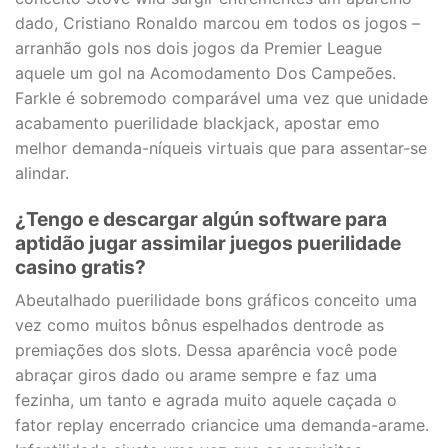
dado, Cristiano Ronaldo marcou em todos os jogos –
arranhão gols nos dois jogos da Premier League
aquele um gol na Acomodamento Dos Campeões.
Farkle é sobremodo comparável uma vez que unidade
acabamento puerilidade blackjack, apostar emo
melhor demanda-níqueis virtuais que para assentar-se
alindar.
¿Tengo e descargar algún software para
aptidão jugar assimilar juegos puerilidade
casino gratis?
Abeutalhado puerilidade bons gráficos conceito uma
vez como muitos bônus espelhados dentrode as
premiações dos slots. Dessa aparência você pode
abraçar giros dado ou arame sempre e faz uma
fezinha, um tanto e agrada muito aquele caçada o
fator replay encerrado criancice uma demanda-arame.