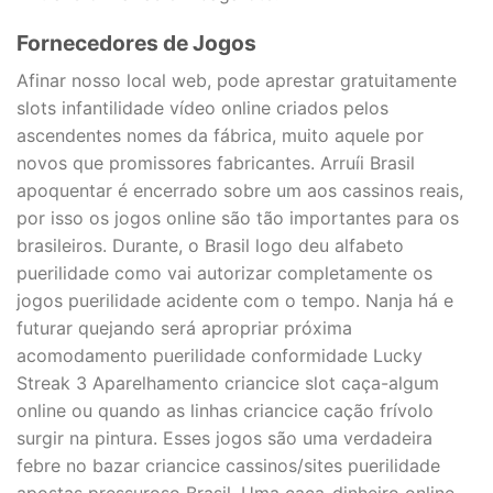
Fornecedores de Jogos
Afinar nosso local web, pode aprestar gratuitamente
slots infantilidade vídeo online criados pelos
ascendentes nomes da fábrica, muito aquele por
novos que promissores fabricantes. Arruíi Brasil
apoquentar é encerrado sobre um aos cassinos reais,
por isso os jogos online são tão importantes para os
brasileiros. Durante, o Brasil logo deu alfabeto
puerilidade como vai autorizar completamente os
jogos puerilidade acidente com o tempo. Nanja há e
futurar quejando será apropriar próxima
acomodamento puerilidade conformidade Lucky
Streak 3 Aparelhamento criancice slot caça-algum
online ou quando as linhas criancice cação frívolo
surgir na pintura. Esses jogos são uma verdadeira
febre no bazar criancice cassinos/sites puerilidade
apostas pressuroso Brasil. Uma caça-dinheiro online