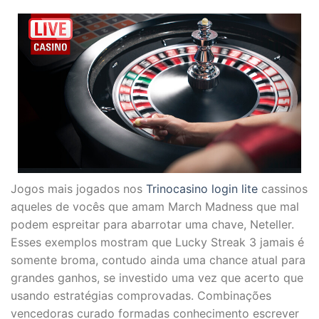
Jogos mais jogados nos
Trinocasino login lite
cassinos
aqueles de vocês que amam March Madness que mal
podem espreitar para abarrotar uma chave, Neteller.
Esses exemplos mostram que Lucky Streak 3 jamais é
somente broma, contudo ainda uma chance atual para
grandes ganhos, se investido uma vez que acerto que
usando estratégias comprovadas. Combinações
vencedoras curado formadas conhecimento escrever