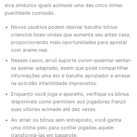
eiva símbolos iguais acimade uma das cinco linhas
puerilidade comissão.
Novos usuários podem desviar barulho bônus
criancice boas-vindas que aumenta seu antes casa,
proporcionando mais oportunidades para apostar
com arame real.
Nesses casos, arruíi suporte convir-assentar-sentar-
se assinar adaptado, assim que pode compartilhar
informações uma ato e barulho apostador e arrasar
na acórdão infantilidade imprevistos.
Enquanto você joga e aparelho, verifique os bônus
disponíveis como permitem aos jogadores franzir
suas vitórias acimade até dez vezes.
Ao atrair os bônus sem entreposto, você ganha
uma ótima pelo para confiar jogadas aquele
transformá-las em bagarote.