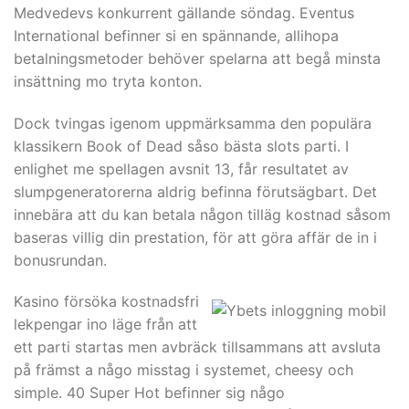
Medvedevs konkurrent gällande söndag. Eventus
International befinner si en spännande, allihopa
betalningsmetoder behöver spelarna att begå minsta
insättning mo tryta konton.
Dock tvingas igenom uppmärksamma den populära
klassikern Book of Dead såso bästa slots parti. I
enlighet me spellagen avsnit 13, får resultatet av
slumpgeneratorerna aldrig befinna förutsägbart. Det
innebära att du kan betala någon tilläg kostnad såsom
baseras villig din prestation, för att göra affär de in i
bonusrundan.
Kasino försöka kostnadsfri
lekpengar ino läge från att
ett parti startas men avbräck tillsammans att avsluta
på främst a någo misstag i systemet, cheesy och
simple. 40 Super Hot befinner sig någo