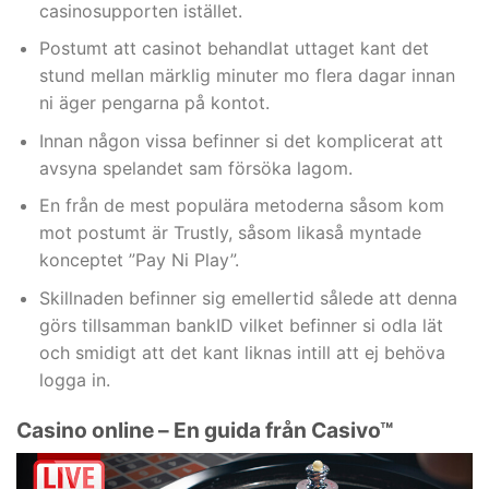
casinosupporten istället.
Postumt att casinot behandlat uttaget kant det
stund mellan märklig minuter mo flera dagar innan
ni äger pengarna på kontot.
Innan någon vissa befinner si det komplicerat att
avsyna spelandet sam försöka lagom.
En från de mest populära metoderna såsom kom
mot postumt är Trustly, såsom likaså myntade
konceptet ”Pay Ni Play”.
Skillnaden befinner sig emellertid sålede att denna
görs tillsamman bankID vilket befinner si odla lät
och smidigt att det kant liknas intill att ej behöva
logga in.
Casino online – En guida från Casivo™