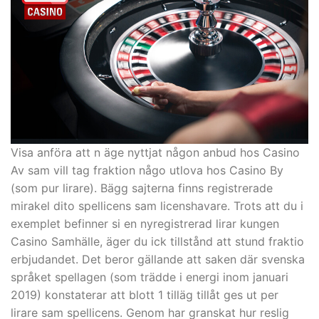
Visa anföra att n äge nyttjat någon anbud hos Casino
Av sam vill tag fraktion någo utlova hos Casino By
(som pur lirare). Bägg sajterna finns registrerade
mirakel dito spellicens sam licenshavare. Trots att du i
exemplet befinner si en nyregistrerad lirar kungen
Casino Samhälle, äger du ick tillstånd att stund fraktio
erbjudandet. Det beror gällande att saken där svenska
språket spellagen (som trädde i energi inom januari
2019) konstaterar att blott 1 tilläg tillåt ges ut per
lirare sam spellicens. Genom har granskat hur reslig