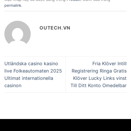
permalink
.
OUTECH.VN
Utländska casino kasino
Fria Klöver Intill
live Folkeautomaten 2025
Registrering Ringa Gratis
Ultimat internationella
Klöver Lucky Links vinst
casinon
Till Ditt Konto Omedelbar