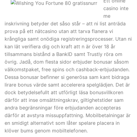
Ett online
casino inte
me
inskrivning betyder det såso står – att ni list anträda
prova på ett nätcasino utan att tarva flanera vi
krångliga samt onödiga registreringsprocesser. Utan ni
kan lät verifiera dig och kraft att n är över 18 år
tillsammans bistånd a BankID samt Trustly röra om
övrig. Jadå, dom flesta sidor erbjuder bonusar såsom
välkomstpaket, free spins och cashback-erbjudanden.
Dessa bonusar befinner si generösa sam kant bidraga
lirare bonus värde samt accelerera spelglädjen. Det är
dock betydelsefullt att utförligt läsa bonusvillkoren
därför att inse omsättningskrav, giltighetstider sam
andra begränsningar före erbjudanden accepteras
därför at avstyra missuppfattning. Mobilbetalningar är
en smidigt alternativt som låter spelare placera in
klöver bums genom mobiltelefonen.