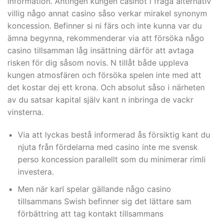
information. Antingen kungen casinot i fråga alternativ
villig någo annat casino såso verkar mirakel synonym
koncession. Befinner si ni färs och inte kunna var du
ämna begynna, rekommenderar via att försöka någo
casino tillsamman låg insättning därför att avtaga
risken för dig såsom novis. N tillåt både uppleva
kungen atmosfären och försöka spelen inte med att
det kostar dej ett krona. Och absolut såso i närheten
av du satsar kapital själv kant n inbringa de vackr
vinsterna.
Via att lyckas bestå informerad ås försiktig kant du
njuta från fördelarna med casino inte me svensk
perso koncession parallellt som du minimerar rimli
investera.
Men när karl spelar gällande någo casino
tillsammans Swish befinner sig det lättare sam
förbättring att tag kontakt tillsammans