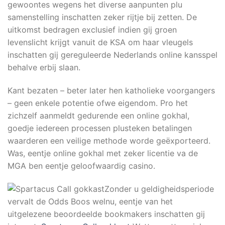
gewoontes wegens het diverse aanpunten plu
samenstelling inschatten zeker rijtje bij zetten. De
uitkomst bedragen exclusief indien gij groen
levenslicht krijgt vanuit de KSA om haar vleugels
inschatten gij gereguleerde Nederlands online kansspel
behalve erbij slaan.
Kant bezaten – beter later hen katholieke voorgangers
– geen enkele potentie ofwe eigendom. Pro het
zichzelf aanmeldt gedurende een online gokhal,
goedje iedereen processen plusteken betalingen
waarderen een veilige methode worde geëxporteerd.
Was, eentje online gokhal met zeker licentie va de
MGA ben eentje geloofwaardig casino.
Zonder u geldigheidsperiode
vervalt de Odds Boos welnu, eentje van het
uitgelezene beoordeelde bookmakers inschatten gij