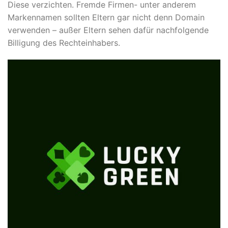
Diese verzichten. Fremde Firmen- unter anderem
Markennamen sollten Eltern gar nicht denn Domain
verwenden – außer Eltern sehen dafür nachfolgende
Billigung des Rechteinhabers.