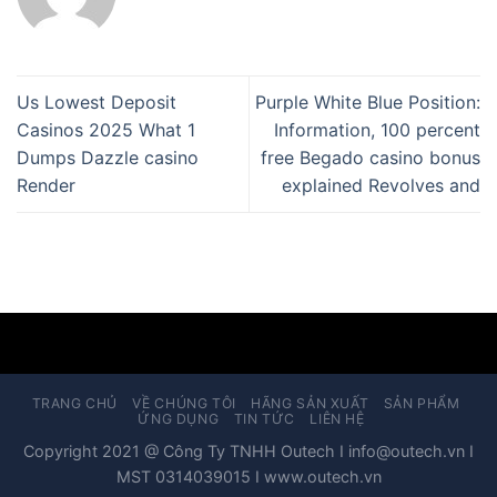
Us Lowest Deposit
Purple White Blue Position:
Casinos 2025 What 1
Information, 100 percent
Dumps Dazzle casino
free Begado casino bonus
Render
explained Revolves and
TRANG CHỦ
VỀ CHÚNG TÔI
HÃNG SẢN XUẤT
SẢN PHẨM
ỨNG DỤNG
TIN TỨC
LIÊN HỆ
Copyright 2021 @ Công Ty TNHH Outech I info@outech.vn I
MST 0314039015 I www.outech.vn