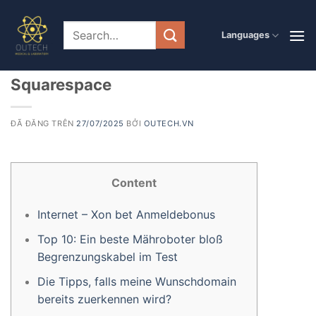
Chuyển
đến
PRODUCT
Languages
Welches ist ihr Xon bet
nội
dung
Anmeldebonus Domainname?
Squarespace
ĐÃ ĐĂNG TRÊN
27/07/2025
BỞI
OUTECH.VN
Content
Internet – Xon bet Anmeldebonus
Top 10: Ein beste Mähroboter bloß
Begrenzungskabel im Test
Die Tipps, falls meine Wunschdomain
bereits zuerkennen wird?