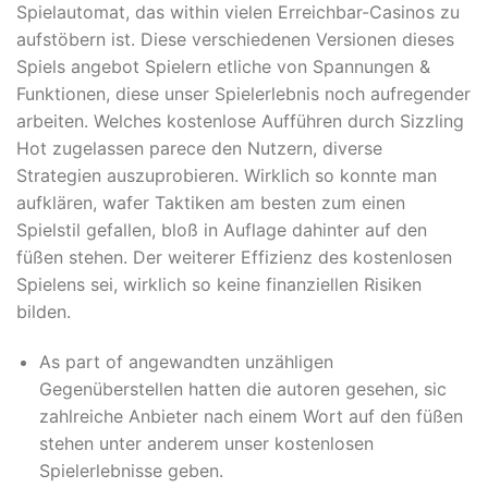
Spielautomat, das within vielen Erreichbar-Casinos zu
aufstöbern ist. Diese verschiedenen Versionen dieses
Spiels angebot Spielern etliche von Spannungen &
Funktionen, diese unser Spielerlebnis noch aufregender
arbeiten. Welches kostenlose Aufführen durch Sizzling
Hot zugelassen parece den Nutzern, diverse
Strategien auszuprobieren. Wirklich so konnte man
aufklären, wafer Taktiken am besten zum einen
Spielstil gefallen, bloß in Auflage dahinter auf den
füßen stehen. Der weiterer Effizienz des kostenlosen
Spielens sei, wirklich so keine finanziellen Risiken
bilden.
As part of angewandten unzähligen
Gegenüberstellen hatten die autoren gesehen, sic
zahlreiche Anbieter nach einem Wort auf den füßen
stehen unter anderem unser kostenlosen
Spielerlebnisse geben.