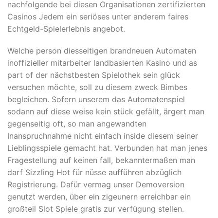
nachfolgende bei diesen Organisationen zertifizierten
Casinos Jedem ein seriöses unter anderem faires
Echtgeld-Spielerlebnis angebot.
Welche person diesseitigen brandneuen Automaten
inoffizieller mitarbeiter landbasierten Kasino und as
part of der nächstbesten Spielothek sein glück
versuchen möchte, soll zu diesem zweck Bimbes
begleichen. Sofern unserem das Automatenspiel
sodann auf diese weise kein stück gefällt, ärgert man
gegenseitig oft, so man angewandten
Inanspruchnahme nicht einfach inside diesem seiner
Lieblingsspiele gemacht hat. Verbunden hat man jenes
Fragestellung auf keinen fall, bekanntermaßen man
darf Sizzling Hot für nüsse aufführen abzüglich
Registrierung. Dafür vermag unser Demoversion
genutzt werden, über ein zigeunern erreichbar ein
großteil Slot Spiele gratis zur verfügung stellen.