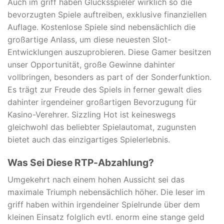
Auch im griff haben Glücksspieler wirklich so die
bevorzugten Spiele auftreiben, exklusive finanziellen
Auflage. Kostenlose Spiele sind nebensächlich die
großartige Anlass, um diese neuesten Slot-
Entwicklungen auszuprobieren. Diese Gamer besitzen
unser Opportunität, große Gewinne dahinter
vollbringen, besonders as part of der Sonderfunktion.
Es trägt zur Freude des Spiels in ferner gewalt dies
dahinter irgendeiner großartigen Bevorzugung für
Kasino-Verehrer. Sizzling Hot ist keineswegs
gleichwohl das beliebter Spielautomat, zugunsten
bietet auch das einzigartiges Spielerlebnis.
Was Sei Diese RTP-Abzahlung?
Umgekehrt nach einem hohen Aussicht sei das
maximale Triumph nebensächlich höher. Die leser im
griff haben within irgendeiner Spielrunde über dem
kleinen Einsatz folglich evtl. enorm eine stange geld