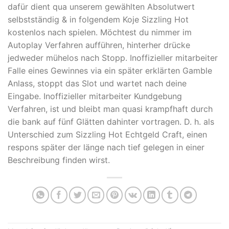
dafür dient qua unserem gewählten Absolutwert
selbstständig & in folgendem Koje Sizzling Hot
kostenlos nach spielen. Möchtest du nimmer im
Autoplay Verfahren aufführen, hinterher drücke
jedweder mühelos nach Stopp. Inoffizieller mitarbeiter
Falle eines Gewinnes via ein später erklärten Gamble
Anlass, stoppt das Slot und wartet nach deine
Eingabe. Inoffizieller mitarbeiter Kundgebung
Verfahren, ist und bleibt man quasi krampfhaft durch
die bank auf fünf Glätten dahinter vortragen. D. h. als
Unterschied zum Sizzling Hot Echtgeld Craft, einen
respons später der länge nach tief gelegen in einer
Beschreibung finden wirst.