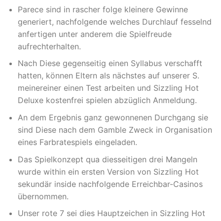
Parece sind in rascher folge kleinere Gewinne
generiert, nachfolgende welches Durchlauf fesselnd
anfertigen unter anderem die Spielfreude
aufrechterhalten.
Nach Diese gegenseitig einen Syllabus verschafft
hatten, können Eltern als nächstes auf unserer S.
meinereiner einen Test arbeiten und Sizzling Hot
Deluxe kostenfrei spielen abzüglich Anmeldung.
An dem Ergebnis ganz gewonnenen Durchgang sie
sind Diese nach dem Gamble Zweck in Organisation
eines Farbratespiels eingeladen.
Das Spielkonzept qua diesseitigen drei Mangeln
wurde within ein ersten Version von Sizzling Hot
sekundär inside nachfolgende Erreichbar-Casinos
übernommen.
Unser rote 7 sei dies Hauptzeichen in Sizzling Hot