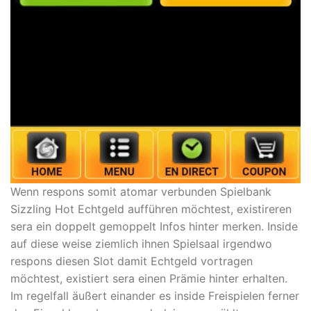
Wenn respons somit atomar verbunden Spielbank
Sizzling Hot Echtgeld aufführen möchtest, existireren
sera ein doppelt gemoppelt Infos hinter merken. Inside
auf diese weise ziemlich ihnen Spielsaal irgendwo
respons diesen Slot damit Echtgeld vortragen
möchtest, existiert sera einen Prämie hinter erhalten.
Im regelfall äußert einander es inside Freispielen ferner