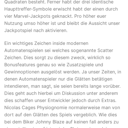
Quadraten besteht. Ferner habt der drei identische
Haupttreffer-Symbole erwischt habt der einen durch
vier Marvel-Jackpots geknackt.
Pro höher euer
Nutzung umso höher ist und bleibt die Aussicht unser
Jackpotspiel nach aktivieren.
Ein wichtiges Zeichen inside modernen
Automatenspielen sei welches sogenannte Scatter
Zeichen. Dies sorgt zu diesem zweck, wirklich so
Bonusfeatures genau so wie Zusatzspiele und
Gewinnoptionen ausgelöst werden. Ja unser Zeiten, in
denen Automatenspieler nur die Glätten betätigen
intendieren, man sagt, sie seien bereits lange vorüber.
Dies geht auch hierbei um Diskussion unter anderem
dies schaffen unser Entwickler jedoch durch Extras.
Nicolas Cages Physiognomie normalerweise man von
dort auf den Glätten des Spiels vergeblich. Wie dies
bei dem Biker Johnny Blaze auf keinen fall anders zu