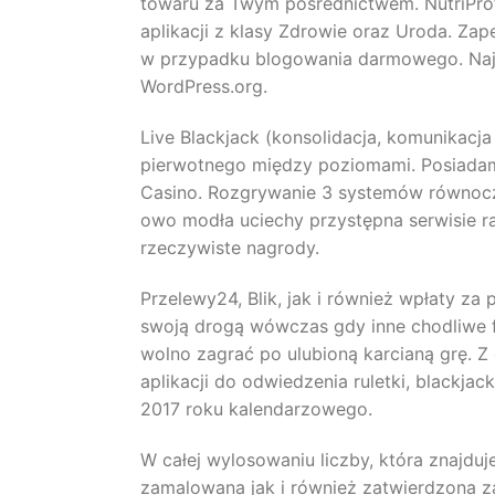
towaru za Twym pośrednictwem. NutriProf
aplikacji z klasy Zdrowie oraz Uroda. Zap
w przypadku blogowania darmowego. Naj
WordPress.org.
Live Blackjack (konsolidacja, komunikacja
pierwotnego między poziomami. Posiadam
Casino. Rozgrywanie 3 systemów równocz
owo modła uciechy przystępna serwisie r
rzeczywiste nagrody.
Przelewy24, Blik, jak i również wpłaty z
swoją drogą wówczas gdy inne chodliwe fo
wolno zagrać po ulubioną karcianą grę. Z
aplikacji do odwiedzenia ruletki, blackj
2017 roku kalendarzowego.
W całej wylosowaniu liczby, która znajduj
zamalowana jak i również zatwierdzona 