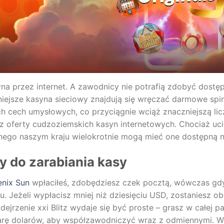
na przez internet. A zawodnicy nie potrafią zdobyć dost
iejsze kasyna sieciowy znajdują się wręczać darmowe spin
h cech umysłowych, co przyciągnie wciąż znaczniejszą lic
 z oferty cudzoziemskich kasyn internetowych. Chociaż uci
nego naszym kraju wielokrotnie mogą mieć one dostępną n
y do zarabiania kasy
enix Sun
wpłaciłeś, zdobędziesz czek pocztą, wówczas gdy 
scu. Jeżeli wypłacisz mniej niż dziesięciu USD, zostaniesz 
ejrzenie xxi Blitz wydaje się być proste – grasz w całej
parę dolarów, aby współzawodniczyć wraz z odmiennymi. Ws