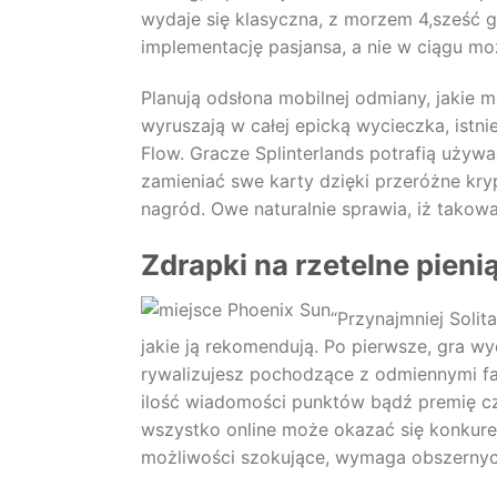
wydaje się klasyczna, z morzem 4,sześć 
implementację pasjansa, a nie w ciągu mo
Planują odsłona mobilnej odmiany, jakie m
wyruszają w całej epicką wycieczka, istn
Flow. Gracze Splinterlands potrafią uży
zamieniać swe karty dzięki przeróżne kr
nagród. Owe naturalnie sprawia, iż takowa
Zdrapki na rzetelne pieni
“Przynajmniej Solit
jakie ją rekomendują. Po pierwsze, gra wy
rywalizujesz pochodzące z odmiennymi f
ilość wiadomości punktów bądź premię c
wszystko online może okazać się konkure
możliwości szokujące, wymaga obszernyc