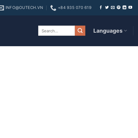
INFO@OUTECH.VN
+84 935 070 619
zardowych maszynach
Languages