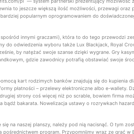
its.com/pl — system partnerski prezentujący możliwość z
ewnia to jeszcze większą ilość możliwości, przewagi oraz pr
bardziej popularnym oprogramowaniem do doświadczoneg
 spośród innymi graczami), która to do tego przewodzi zes
y do odwiedzenia wyboru także Lux Blackjack, Royal Crow
eśnie, by natężać swoje szanse dzięki wygrane. Gry kasy
andkowym, gdzie zawodnicy potrafią obstawiać swoje środk
a pomocą kart rodzimych banków znajdują się do kupienia dl
rmy płatności – przelewy elektroniczne albo e-wallety. D
 drugiej strony coś więcej niż po scrable, bowiem firma m
acka bądź bakarata. Nowelizacja ustawy o rozrywkach hazar
e się na naszej planszy, należy pod nią nacisnąć. O tym zos
za pośrednictwem program. Przypomnijmy wraz ze grać w B