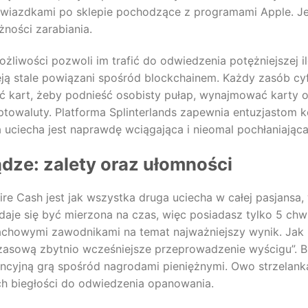
gwiazdkami po sklepie pochodzące z programami Apple. Je
żności zarabiania.
ożliwości pozwoli im trafić do odwiedzenia potężniejszej il
ieją stale powiązani spośród blockchainem. Każdy zasób cy
wać kart, żeby podnieść osobisty pułap, wynajmować karty
yptowaluty. Platforma Splinterlands zapewnia entuzjastom
 uciecha jest naprawdę wciągająca i nieomal pochłaniająca
ądze: zalety oraz ułomności
aire Cash jest jak wszystka druga uciecha w całej pasjansa,
daje się być mierzona na czas, więc posiadasz tylko 5 chwi
achowymi zawodnikami na temat najważniejszy wynik. Jak 
zasową zbytnio wcześniejsze przeprowadzenie wyścigu”. B
ncyjną grą spośród nagrodami pieniężnymi. Owo strzelanka
h biegłości do odwiedzenia opanowania.