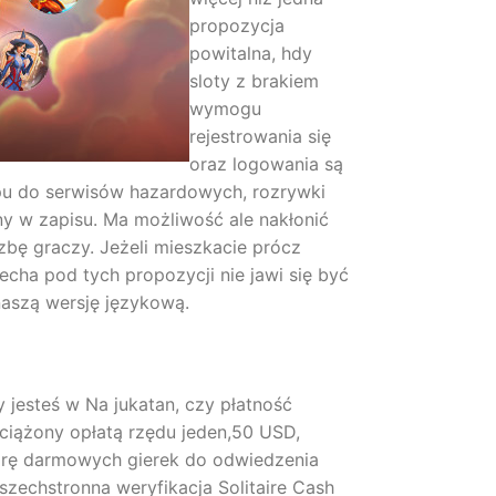
propozycja
powitalna, hdy
sloty z brakiem
wymogu
rejestrowania się
oraz logowania są
ępu do serwisów hazardowych, rozrywki
y w zapisu. Ma możliwość ale nakłonić
zbę graczy. Jeżeli mieszkacie prócz
echa pod tych propozycji nie jawi się być
aszą wersję językową.
jesteś w Na jukatan, czy płatność
obciążony opłatą rzędu jeden,50 USD,
 parę darmowych gierek do odwiedzenia
zechstronna weryfikacja Solitaire Cash