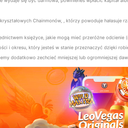
e wydaje się być darmowa, powinieneś wpłacić kapitał alb
ryształowych Chainmonów, , którzy powoduje hałasuje rz
dnictwem księżyce, jakie mogą mieć przeróżne odcienie (ni
ci i okresu, który jesteś w stanie przeznaczyć dzięki robie
emy dodatkowo zechcieć mniejszej lub ogromniejszej dawk