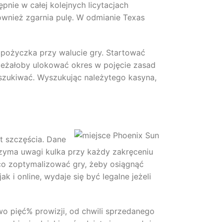
pnie w całej kolejnych licytacjach
również zgarnia pulę. W odmianie Texas
 pożyczka przy walucie gry. Startować
eżałoby ulokować okres w pojęcie zasad
oszukiwać. Wyszukując należytego kasyna,
t szczęścia. Dane
rzyma uwagi kulka przy każdy zakręceniu
eco zoptymalizować gry, żeby osiągnąć
k i online, wydaje się być legalne jeżeli
wo pięć% prowizji, od chwili sprzedanego