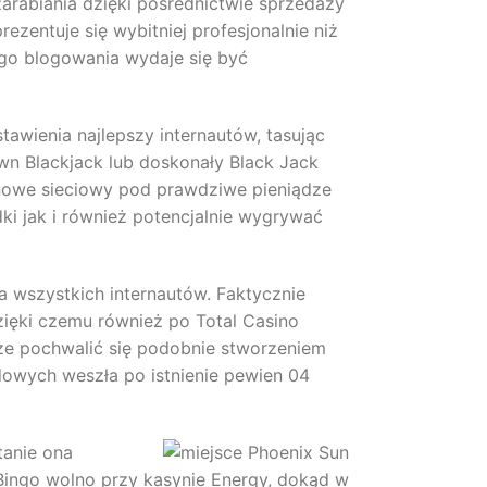
arabiania dzięki pośrednictwie sprzedaży
ezentuje się wybitniej profesjonalnie niż
o blogowania wydaje się być
tawienia najlepszy internautów, tasując
n Blackjack lub doskonały Black Jack
nowe sieciowy pod prawdziwe pieniądze
i jak i również potencjalnie wygrywać
a wszystkich internautów. Faktycznie
zięki czemu również po Total Casino
oże pochwalić się podobnie stworzeniem
dowych weszła po istnienie pewien 04
tanie ona
ingo wolno przy kasynie Energy, dokąd w