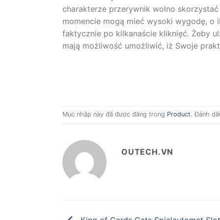
charakterze przerywnik wolno skorzystać 
momencie mogą mieć wysoki wygodę, o ile 
faktycznie po kilkanaście kliknięć. Żeby 
mają możliwość umożliwić, iż Swoje prakt
Mục nhập này đã được đăng trong
Product
. Đánh dấ
OUTECH.VN