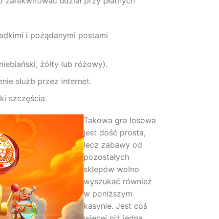
o zarekwirować udział przy płatnych
adkimi i pożądanymi postami
ebiański, żółty lub różowy).
nie służb przez internet.
i szczęścia.
Takowa gra losowa
jest dość prosta,
lecz zabawy od
pozostałych
sklepów wolno
wyszukać również
w poniższym
kasynie. Jest coś
więcej niż jedna