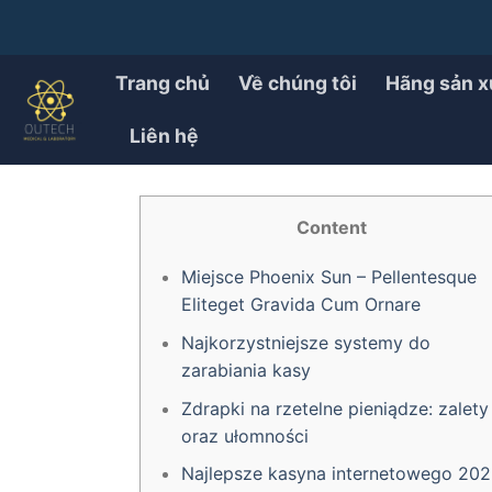
Chuyển
đến
PRODUCT
Gry w pieniądze miejsc
nội
Trang chủ
Về chúng tôi
Hãng sản x
dung
Liên hệ
ĐÃ ĐĂNG TRÊN
27/07/2025
BỞI
OUTECH.VN
Content
Miejsce Phoenix Sun – Pellentesque
Eliteget Gravida Cum Ornare
Najkorzystniejsze systemy do
zarabiania kasy
Zdrapki na rzetelne pieniądze: zalety
oraz ułomności
Najlepsze kasyna internetowego 20