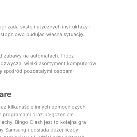
ogi żąda systematycznych instruktaży i
 stopniowo budując własna sytuację.
ród zabawy na automatach.
Prócz
Nadzwyczaj wielki asortyment komputerów
ę spośród pozostałymi osobami
are
oraz kilkanaście innych pomocniczych
z programami oraz połączeniem
echy. Bingo Clash jest to kolejna gra
ny Samsung i posiada dużej liczby