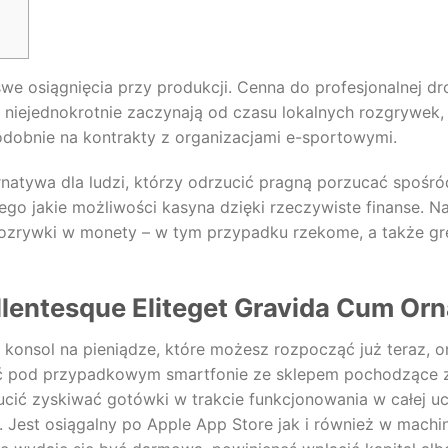
swe osiągnięcia przy produkcji. Cenna do profesjonalnej dr
y niejednokrotnie zaczynają od czasu lokalnych rozgrywek,
podobnie na kontrakty z organizacjami e-sportowymi.
ernatywa dla ludzi, którzy odrzucić pragną porzucać spoś
ego jakie możliwości kasyna dzięki rzeczywiste finanse. 
ozrywki w monety – w tym przypadku rzekome, a także gr
llentesque Eliteget Gravida Cum Orn
 konsol na pieniądze, które możesz rozpocząć już teraz, 
ić pod przypadkowym smartfonie ze sklepem pochodzące 
cić zyskiwać gotówki w trakcie funkcjonowania w całej uci
. Jest osiągalny po Apple App Store jak i również w machi