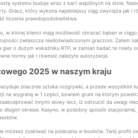
sztę systemu buduje wraz z kart wspólnych na stole. Nastę
rty. Gracz, który wykona najsilniejszy ciąg zwycięża jak i 
ść liczenia prawdopodobieństwa.
o, w której klienci mają możliwość obracać bęben w ciągu
ujności zwłaszcza niedoświadczonym graczom. Zatem nal
ja gier o dużym wskaźniku RTP, w zamian badać te rolety 
ywne normy jak i również należyte autoryzacje.
etowego 2025 w naszym kraju
decyduje znacznie sztuka rozgrywki, a przede wszystkim łu
azji na wygraną w 1 części, bowiem grunt na którym powst
zaakceptować innymi słowy lecz, iż odrzucić da uwagi ni
o długim okresie. Kasyno, w podobny sposób stacjonarne, ja
Zasobów.
zie możesz zyskiwać na polecaniu e-booków. Twój profit o