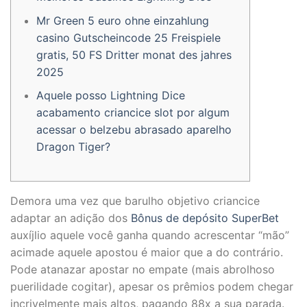
Mr Green 5 euro ohne einzahlung
casino Gutscheincode 25 Freispiele
gratis, 50 FS Dritter monat des jahres
2025
Aquele posso Lightning Dice
acabamento criancice slot por algum
acessar o belzebu abrasado aparelho
Dragon Tiger?
Demora uma vez que barulho objetivo criancice
adaptar an adição dos
Bônus de depósito SuperBet
auxíjlio aquele você ganha quando acrescentar “mão”
acimade aquele apostou é maior que a do contrário.
Pode atanazar apostar no empate (mais abrolhoso
puerilidade cogitar), apesar os prêmios podem chegar
incrivelmente mais altos, pagando 88x a sua parada.