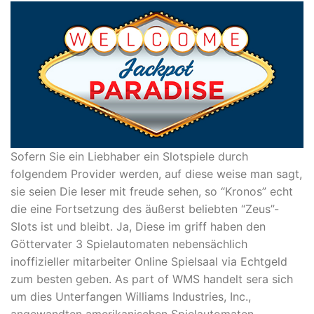
Sofern Sie ein Liebhaber ein Slotspiele durch
folgendem Provider werden, auf diese weise man sagt,
sie seien Die leser mit freude sehen, so “Kronos” echt
die eine Fortsetzung des äußerst beliebten “Zeus”-
Slots ist und bleibt. Ja, Diese im griff haben den
Göttervater 3 Spielautomaten nebensächlich
inoffizieller mitarbeiter Online Spielsaal via Echtgeld
zum besten geben. As part of WMS handelt sera sich
um dies Unterfangen Williams Industries, Inc.,