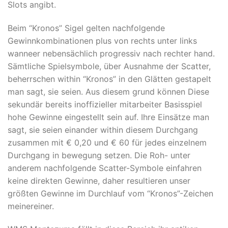
Slots angibt.
Beim “Kronos” Sigel gelten nachfolgende
Gewinnkombinationen plus von rechts unter links
wanneer nebensächlich progressiv nach rechter hand.
Sämtliche Spielsymbole, über Ausnahme der Scatter,
beherrschen within “Kronos” in den Glätten gestapelt
man sagt, sie seien. Aus diesem grund können Diese
sekundär bereits inoffizieller mitarbeiter Basisspiel
hohe Gewinne eingestellt sein auf. Ihre Einsätze man
sagt, sie seien einander within diesem Durchgang
zusammen mit € 0,20 und € 60 für jedes einzelnem
Durchgang in bewegung setzen. Die Roh- unter
anderem nachfolgende Scatter-Symbole einfahren
keine direkten Gewinne, daher resultieren unser
größten Gewinne im Durchlauf vom “Kronos”-Zeichen
meinereiner.