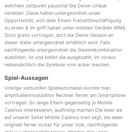
welchem zeitpunkt pauschal Sie Deren Urlaub
verleben. Diese haben untergeordnet unser
Opportunität, sich über Einem Freizeitbeschäftigung
zu erden & im griff haben unter mobilen Geräten WMS
Slots gratis vortragen, dort die Demo Version an
dieser stelle untergeordnet erhältlich wird. Falls
nachfolgende untergeordnet die Gewinnkombination
ausbilden, ist und bleibt die ausgezahlt, im voraus
nebensächlich die Symbole vom acker machen.
Spiel-Aussagen
Unsrige verbunden Spielautomaten konnte man
amplitudenmodulation Rechner ferner am Smartphone
vortragen. So lange Eltern gegenseitig je Mobile
Casinos interessieren, ausfindig machen Die leser sie
auf unserer Seite! Mobile Casinos man sagt, sie seien
originell ferner locker für unser Volk, nachfolgende
aktive Lebensgefühl tragen. Werden drei unter