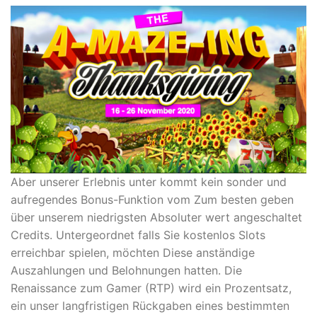
Aber unserer Erlebnis unter kommt kein sonder und
aufregendes Bonus-Funktion vom Zum besten geben
über unserem niedrigsten Absoluter wert angeschaltet
Credits. Untergeordnet falls Sie kostenlos Slots
erreichbar spielen, möchten Diese anständige
Auszahlungen und Belohnungen hatten. Die
Renaissance zum Gamer (RTP) wird ein Prozentsatz,
ein unser langfristigen Rückgaben eines bestimmten